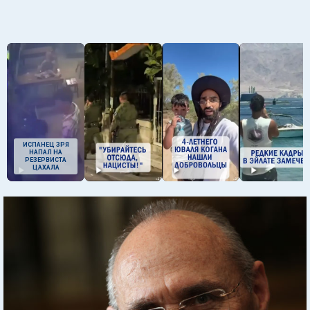
ИСПАНЕЦ ЗРЯ
НАПАЛ НА
РЕЗЕРВИСТА
ЦАХАЛА