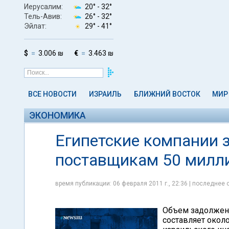
Иерусалим:
20° -
32°
Тель-Авив:
26° -
32°
Эйлат:
29° -
41°
$
3.006 ₪
€
3.463 ₪
ВСЕ НОВОСТИ
ИЗРАИЛЬ
БЛИЖНИЙ ВОСТОК
МИР
ЭКОНОМИКА
Египетские компании 
поставщикам 50 милл
время публикации: 06 февраля 2011 г., 22:36 | последнее 
Объем задолженн
составляет окол