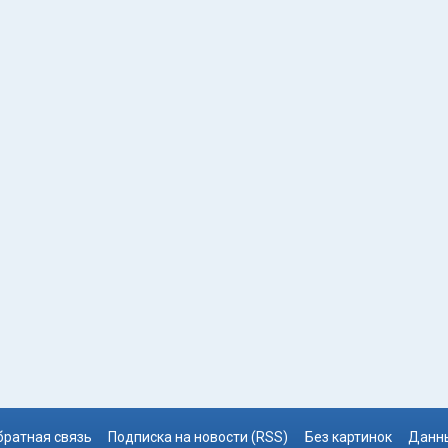
братная связь
Подписка на новости (RSS)
Без картинок
Данны