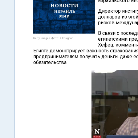
израильского инс
Директор инстит
долларов из это
рисков междунар
В связи с после
египетскими пре
Getty Images. Фото: К.Хондрос
Хефец, комменти
Египте демонстрирует важность страховани
предпринимателям получать деньги, даже е
обязательства.