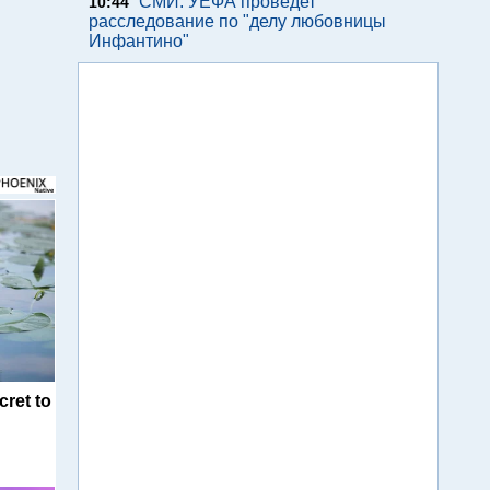
СМИ. УЕФА проведет
10:44
расследование по "делу любовницы
Инфантино"
cret to