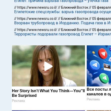
Египет: причина взрыва газопровода – утечка газа
//
https://www.newsru.co.il/
//
Ближний Восток
//
05 февраля
Египетские спецслужбы: взрыв газопровода осущ
//
https://www.newsru.co.il/
//
Ближний Восток
//
05 февраля
Взорван трубопровод в Иорданию. Подача газа в 
//
https://www.newsru.co.il/
//
Ближний Восток
//
05 февраля
Террористы подорвали газопровод Египет – Израи
Все посты 
Her Story Isn't What You Think—You''ll
каналов в о
Be Surprised
Реклама
Реклама