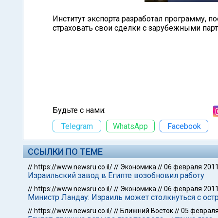
Институт экспорта разработал программу, 
страховать свои сделки с зарубежными пар
Будьте с нами:
Telegram
WhatsApp
Facebook
ССЫЛКИ ПО ТЕМЕ
//
https://www.newsru.co.il/
//
Экономика
//
06 февраля 201
Израильский завод в Египте возобновил работу
//
https://www.newsru.co.il/
//
Экономика
//
06 февраля 201
Министр Ландау: Израиль может столкнуться с ост
//
https://www.newsru.co.il/
//
Ближний Восток
//
05 февраля