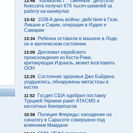
"Калькалист": "сменные" депутаты
13:48
Кнессета получат 676 тысяч шекелей за
работу на каникулах
1038-й день войны: действия в Газе,
13:42
Ливане и Сирии, операции в Иудее и
Самарии
Ребенка оставили в машине в Лоде,
13:34
он в критическом состоянии
Дипломат еврейского
13:00
происхождения из Коста-Рики,
критикующая Израиль, может возглавить
ООН
Состояние здоровья Джо Байдена
12:25
ухудшилось, обнаружены метастазы в
костях
Госдеп США одобрил поставку
11:52
Турцией Украине ракет ATACMS и
кассетных боеприпасов
Полиция Флориды: нападение на
10:58
синагогу в Сарасоте совершено под
влиянием Мамдани