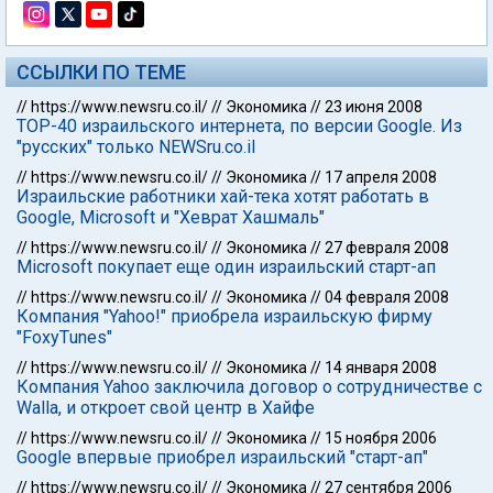
ССЫЛКИ ПО ТЕМЕ
//
https://www.newsru.co.il/
//
Экономика
//
23 июня 2008
TOP-40 израильского интернета, по версии Google. Из
"русских" только NEWSru.co.il
//
https://www.newsru.co.il/
//
Экономика
//
17 апреля 2008
Израильские работники хай-тека хотят работать в
Google, Microsoft и "Хеврат Хашмаль"
//
https://www.newsru.co.il/
//
Экономика
//
27 февраля 2008
Microsoft покупает еще один израильский старт-ап
//
https://www.newsru.co.il/
//
Экономика
//
04 февраля 2008
Компания "Yahoo!" приобрела израильскую фирму
"FoxyТunes"
//
https://www.newsru.co.il/
//
Экономика
//
14 января 2008
Компания Yahoo заключила договор о сотрудничестве с
Walla, и откроет свой центр в Хайфе
//
https://www.newsru.co.il/
//
Экономика
//
15 ноября 2006
Google впервые приобрел израильский "старт-ап"
//
https://www.newsru.co.il/
//
Экономика
//
27 сентября 2006