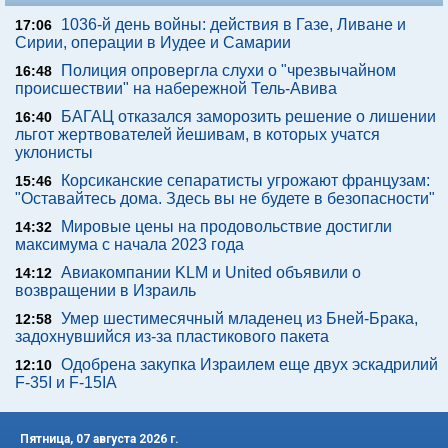
1036-й день войны: действия в Газе, Ливане и
17:06
Сирии, операции в Иудее и Самарии
Полиция опровергла слухи о "чрезвычайном
16:48
происшествии" на набережной Тель-Авива
БАГАЦ отказался заморозить решение о лишении
16:40
льгот жертвователей йешивам, в которых учатся
уклонисты
Корсиканские сепаратисты угрожают французам:
15:46
"Оставайтесь дома. Здесь вы не будете в безопасности"
Мировые цены на продовольствие достигли
14:32
максимума с начала 2023 года
Авиакомпании KLM и United объявили о
14:12
возвращении в Израиль
Умер шестимесячный младенец из Бней-Брака,
12:58
задохнувшийся из-за пластикового пакета
Одобрена закупка Израилем еще двух эскадрилий
12:10
F-35I и F-15IA
Пятница, 07 августа 2026 г.