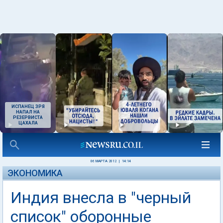
ИСПАНЕЦ ЗРЯ
НАПАЛ НА
РЕЗЕРВИСТА
ЦАХАЛА
06 МАРТА 2012
|
14:14
ЭКОНОМИКА
Индия внесла в "черный
список" оборонные