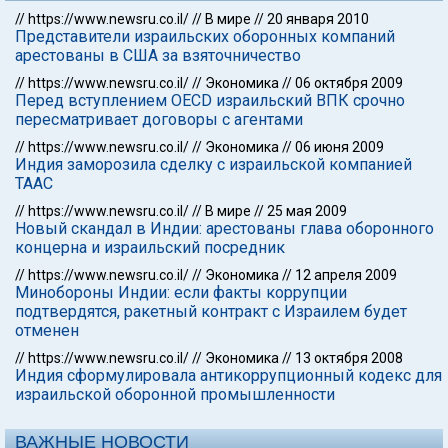
//
https://www.newsru.co.il/
//
В мире
//
20 января 2010
Представители израильских оборонных компаний
арестованы в США за взяточничество
//
https://www.newsru.co.il/
//
Экономика
//
06 октября 2009
Перед вступлением OECD израильский ВПК срочно
пересматривает договоры с агентами
//
https://www.newsru.co.il/
//
Экономика
//
06 июня 2009
Индия заморозила сделку с израильской компанией
ТААС
//
https://www.newsru.co.il/
//
В мире
//
25 мая 2009
Новый скандал в Индии: арестованы глава оборонного
концерна и израильский посредник
//
https://www.newsru.co.il/
//
Экономика
//
12 апреля 2009
Минобороны Индии: если факты коррупции
подтвердятся, ракетный контракт с Израилем будет
отменен
//
https://www.newsru.co.il/
//
Экономика
//
13 октября 2008
Индия сформулировала антикоррупционный кодекс для
израильской оборонной промышленности
ВАЖНЫЕ НОВОСТИ