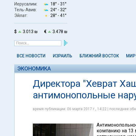
Иерусалим:
18° -
31°
Тель-Авив:
24° -
32°
Эйлат:
28° -
41°
$
3.013 ₪
€
3.478 ₪
ВСЕ НОВОСТИ
ИЗРАИЛЬ
БЛИЖНИЙ ВОСТОК
МИР
ЭКОНОМИКА
Директора "Хеврат Ха
антимонопольные нар
время публикации: 06 марта 2017 г., 14:22 | последнее обн
Антимонопольно
компанию на 13 