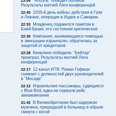
"Апоэль" победил поляков.
23:04
Результаты матчей Лиги конференций
1035-й день войны: действия в Газе
22:45
и Ливане, операции в Иудее и Самарии
Младенец подавился пакетом в
22:33
Бней-Браке, его состояние критическое
Компания, занимающаяся помощью
22:30
в эмиграции израильтян, обратилась за
защитой от кредиторов
Киевляне победили. "Бейтар"
22:28
проиграл. Результаты матчей Лиги
конференций
12 канал ИТВ: Роман Гофман
22:17
снимает с должностей двух руководителей
в "Мосаде"
Израильские пассажиры, судящиеся
22:12
с Blue Bird, едва не сорвали рейс
авиакомпании
В Великобритании был задержан
21:42
мужчина, пришедший в больницу в образе
смерти с косой