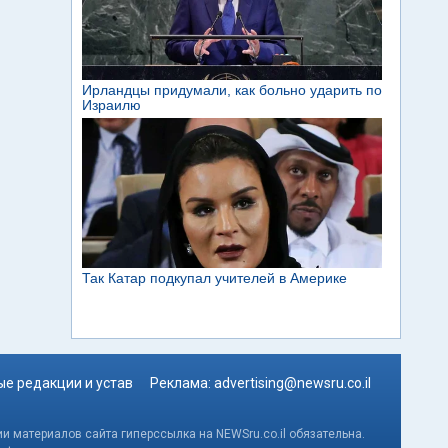
е редакции и устав
Реклама:
advertising@newsru.co.il
и материалов сайта гиперссылка на NEWSru.co.il обязательна.