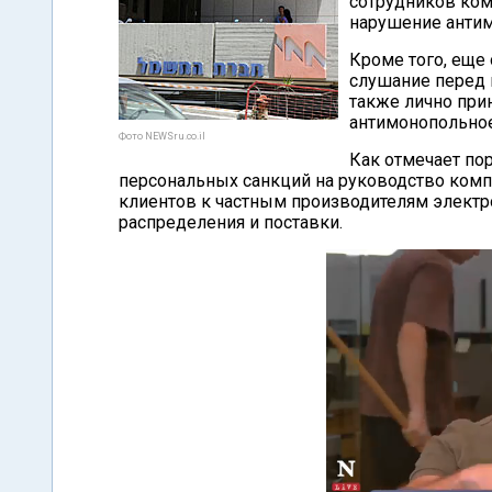
сотрудников ком
нарушение антим
Кроме того, еще
слушание перед 
также лично при
антимонопольное
Фото NEWSru.co.il
Как отмечает по
персональных санкций на руководство комп
клиентов к частным производителям электро
распределения и поставки.