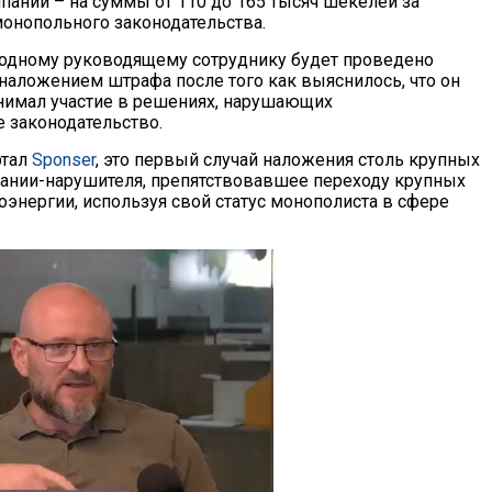
пании – на суммы от 110 до 165 тысяч шекелей за
онопольного законодательства.
 одному руководящему сотруднику будет проведено
наложением штрафа после того как выяснилось, что он
нимал участие в решениях, нарушающих
 законодательство.
ртал
Sponser
, это первый случай наложения столь крупных
ании-нарушителя, препятствовавшее переходу крупных
энергии, используя свой статус монополиста в сфере