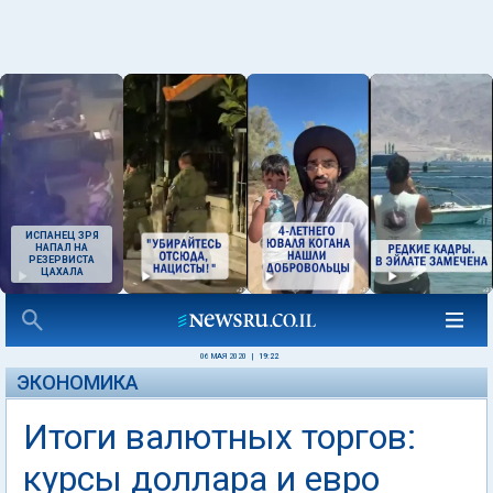
ИСПАНЕЦ ЗРЯ
НАПАЛ НА
РЕЗЕРВИСТА
ЦАХАЛА
06 МАЯ 2020
|
19:22
ЭКОНОМИКА
Итоги валютных торгов:
курсы доллара и евро