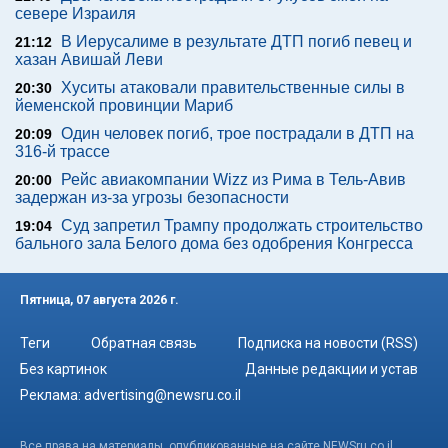
севере Израиля
В Иерусалиме в результате ДТП погиб певец и
21:12
хазан Авишай Леви
Хуситы атаковали правительственные силы в
20:30
йеменской провинции Мариб
Один человек погиб, трое пострадали в ДТП на
20:09
316-й трассе
Рейс авиакомпании Wizz из Рима в Тель-Авив
20:00
задержан из-за угрозы безопасности
Суд запретил Трампу продолжать строительство
19:04
бального зала Белого дома без одобрения Конгресса
Пятница, 07 августа 2026 г.
Теги
Обратная связь
Подписка на новости (RSS)
Без картинок
Данные редакции и устав
Реклама:
advertising@newsru.co.il
Все права на материалы, опубликованные на сайте NEWSru.co.il ,