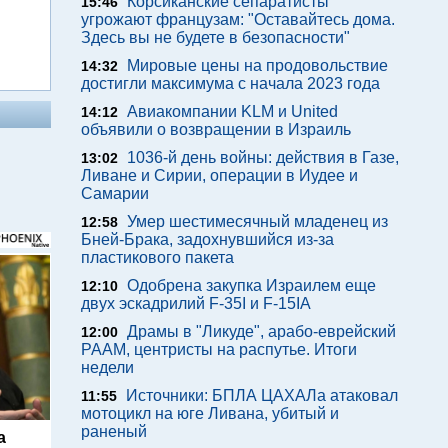
Корсиканские сепаратисты
15:46
угрожают французам: "Оставайтесь дома.
Здесь вы не будете в безопасности"
Мировые цены на продовольствие
14:32
достигли максимума с начала 2023 года
Авиакомпании KLM и United
14:12
объявили о возвращении в Израиль
1036-й день войны: действия в Газе,
13:02
Ливане и Сирии, операции в Иудее и
Самарии
Умер шестимесячный младенец из
12:58
Бней-Брака, задохнувшийся из-за
пластикового пакета
Одобрена закупка Израилем еще
12:10
двух эскадрилий F-35I и F-15IA
Драмы в "Ликуде", арабо-еврейский
12:00
РААМ, центристы на распутье. Итоги
недели
Источники: БПЛА ЦАХАЛа атаковал
11:55
мотоцикл на юге Ливана, убитый и
раненый
а