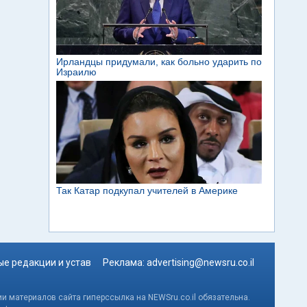
е редакции и устав
Реклама:
advertising@newsru.co.il
и материалов сайта гиперссылка на NEWSru.co.il обязательна.