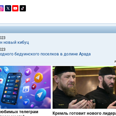
023
ан новый кибуц
023
одного бедуинского поселков в долине Арада
любимых телеграм
Кремль готовит нового лидер