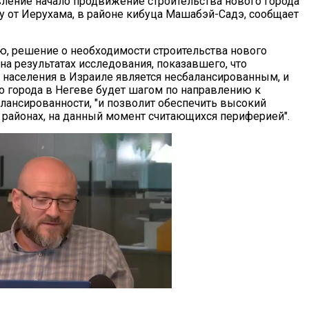
ление начало продвижение строительства нового города
ду от Иерухама, в районе кибуца Машабэй-Садэ, сообщает
ю, решение о необходимости строительства нового
на результатах исследования, показавшего, что
 населения в Израиле является несбалансированным, и
во города в Негеве будет шагом по направлению к
лансированности, "и позволит обеспечить высокий
 районах, на данный момент считающихся периферией".