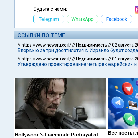
Будьте с нами:
Telegram
WhatsApp
Facebook
ССЫЛКИ ПО ТЕМЕ
//
https://www.newsru.co.il/
//
Недвижимость
//
02 августа 2
Впервые за три десятилетия в Израиле будет созд
//
https://www.newsru.co.il/
//
Недвижимость
//
01 августа 2
Утверждено проектирование четырех еврейских и 
Все посты 
Hollywood's Inaccurate Portrayal of