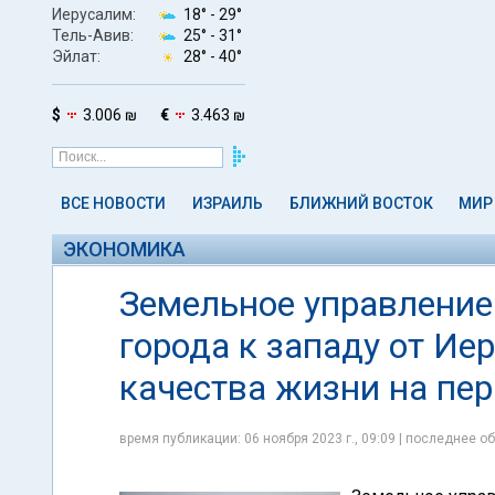
Иерусалим:
18° -
29°
Тель-Авив:
25° -
31°
Эйлат:
28° -
40°
$
3.006 ₪
€
3.463 ₪
ВСЕ НОВОСТИ
ИЗРАИЛЬ
БЛИЖНИЙ ВОСТОК
МИР
ЭКОНОМИКА
Земельное управление
города к западу от Ие
качества жизни на пе
время публикации: 06 ноября 2023 г., 09:09 | последнее об