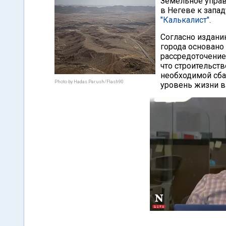
Земельное управ
в Негеве к запа
"Калькалист"
.
Согласно издани
города основано 
рассредоточение
что строительст
необходимой сба
Photo by Hadas Parush/Flash90
уровень жизни в