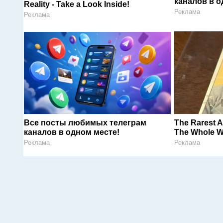
каналов в о
Reality - Take a Look Inside!
Реклама
Реклама
Все посты любимых телеграм
The Rarest A
каналов в одном месте!
The Whole W
Реклама
Реклама