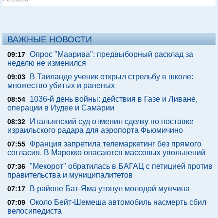
ВАЖНЫЕ НОВОСТИ
Опрос "Mаарива": предвыборный расклад за
09:17
неделю не изменился
В Таиланде ученик открыл стрельбу в школе:
09:03
множество убитых и раненых
1036-й день войны: действия в Газе и Ливане,
08:54
операции в Иудее и Самарии
Итальянский суд отменил сделку по поставке
08:32
израильского радара для аэропорта Фьюмичино
Франция запретила телемаркетинг без прямого
07:55
согласия. В Марокко опасаются массовых увольнений
"Мекорот" обратилась в БАГАЦ с петицией против
07:36
правительства и муниципалитетов
В районе Бат-Яма утонул молодой мужчина
07:17
Около Бейт-Шемеша автомобиль насмерть сбил
07:09
велосипедиста