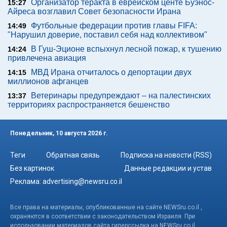
Организатор теракта в еврейском центе Буэнос-
15:27
Айреса возглавил Совет безопасности Ирана
Футбольные федерации против главы FIFA:
14:49
"Нарушил доверие, поставил себя над коллективом"
В Гуш-Эционе вспыхнул лесной пожар, к тушению
14:24
привлечена авиация
МВД Ирана отчиталось о депортации двух
14:15
миллионов афганцев
Ветеринары предупреждают – на палестинских
13:37
территориях распространяется бешенство
Понедельник, 10 августа 2026 г.
Теги
Обратная связь
Подписка на новости (RSS)
Без картинок
Данные редакции и устав
Реклама:
advertising@newsru.co.il
Все права на материалы, опубликованные на сайте NEWSru.co.il ,
охраняются в соответствии с законодательством Израиля. При
использовании материалов сайта гиперссылка на NEWSru.co.il