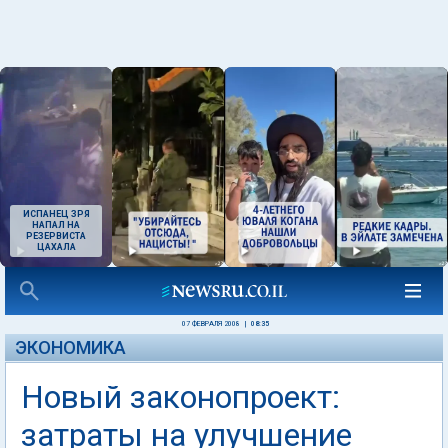
ИСПАНЕЦ ЗРЯ
НАПАЛ НА
РЕЗЕРВИСТА
ЦАХАЛА
07 ФЕВРАЛЯ 2008
|
08:35
ЭКОНОМИКА
Новый законопроект:
затраты на улучшение