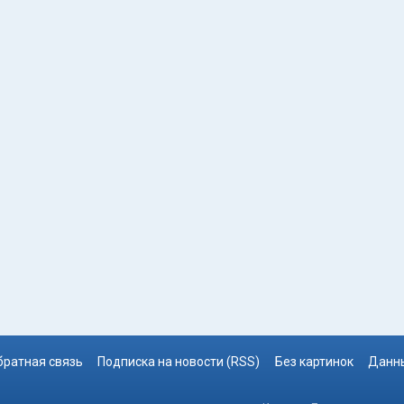
братная связь
Подписка на новости (RSS)
Без картинок
Данны