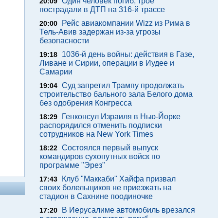
Один человек погиб, трое
20:09
пострадали в ДТП на 316-й трассе
Рейс авиакомпании Wizz из Рима в
20:00
Тель-Авив задержан из-за угрозы
безопасности
1036-й день войны: действия в Газе,
19:18
Ливане и Сирии, операции в Иудее и
Самарии
Суд запретил Трампу продолжать
19:04
строительство бального зала Белого дома
без одобрения Конгресса
Генконсул Израиля в Нью-Йорке
18:29
распорядился отменить подписки
сотрудников на New York Times
Состоялся первый выпуск
18:22
командиров сухопутных войск по
программе "Эрез"
Клуб "Маккаби" Хайфа призвал
17:43
своих болельщиков не приезжать на
стадион в Сахнине поодиночке
В Иерусалиме автомобиль врезался
17:20