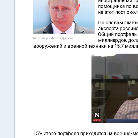
иностранными го
помощника по во
на этот пост око
По словам главы
экспорта россий
Общий портфель э
Getty Images. Фото: К.Джексон
миллиардов долл
вооружений и военной техники на 15,7 милл
15% этого портфеля приходится на военно-м