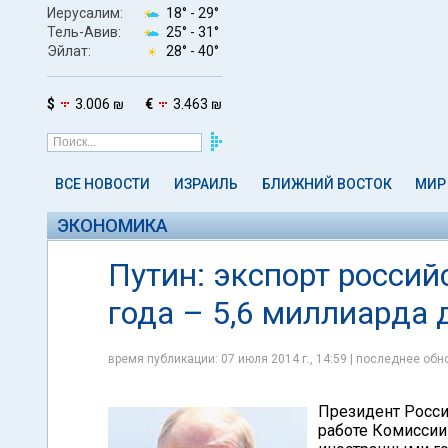
Иерусалим:
18° -
29°
Тель-Авив:
25° -
31°
Эйлат:
28° -
40°
$
3.006 ₪
€
3.463 ₪
ВСЕ НОВОСТИ
ИЗРАИЛЬ
БЛИЖНИЙ ВОСТОК
МИР
ЭКОНОМИКА
Путин: экспорт россий
года – 5,6 миллиарда
время публикации: 07 июля 2014 г., 14:59 | последнее обно
Президент Росси
работе Комиссии