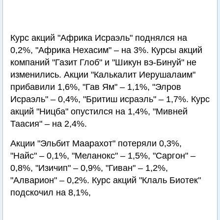
Курс акций "Африка Исраэль" поднялся на
0,2%, "Африка Нехасим" – на 3%. Курсы акций
компаний "Газит Глоб" и "Шикун вэ-Бинуй" не
изменились. Акции "Калькалит Иерушалаим"
прибавили 1,6%, "Гав Ям" – 1,1%, "Элров
Исраэль" – 0,4%, "Бритиш исраэль" – 1,7%. Курс
акций "Ницба" опустился на 1,4%, "Мивней
Таасия" – на 2,4%.
Акции "Эльбит Маарахот" потеряли 0,3%,
"Найс" – 0,1%, "Меланокс" – 1,5%, "Саргон" –
0,8%, "Изичип" – 0,9%, "Гиван" – 1,2%,
"Алварион" – 0,2%. Курс акций "Клаль Биотек"
подскочил на 8,1%,