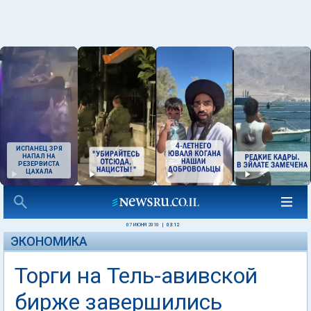
ИСПАНЕЦ ЗРЯ
НАПАЛ НА
РЕЗЕРВИСТА
ЦАХАЛА
07 ИЮНЯ 2010
|
03:12
ЭКОНОМИКА
Торги на Тель-авивской
бирже завершились