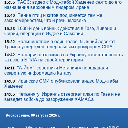
ТАСС: видео с Моджтабой Хаменеи снято до его
15:55
назначения верховным лидером Ирана
Пение птиц и китов подчиняется тем же
15:40
закономерностям, что и речь человека
1038-й день войны: действия в Газе, Ливане и
15:23
Сирии, операции в Иудее и Самарии
Большинством в один голос: бывший адвокат
15:22
Трампа утвержден генеральным прокурором США
Болгария возложила на Украину ответственность
14:42
за взрыв БПЛА на своей территории
"А-Йом": советники Нетаниягу передавали
14:11
секретную информацию Катару
Иранские СМИ опубликовали видео Моджтабы
14:09
Хаменеи
Нетаниягу: Израиль отвергает план по Газе и не
14:05
выведет войска до разоружения ХАМАСа
Воскресенье, 09 августа 2026 г.
Теги
Обратная связь
Подписка на новости (RSS)