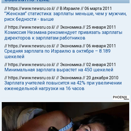
//
https://www.newsru.co.il/
//
В Израиле
//
06 марта 2011
"Женская" статистика: зарплаты меньше, чем у мужчин,
риск бедности - выше
//
https://www.newsru.co.il/
//
Экономика
//
25 января 2011
Комиссия Неэмана рекомендует привязать зарплаты
директоров к зарплатам работников
//
https://www.newsru.co.il/
//
Экономика
//
06 января 2011
Средняя зарплата по Израилю в октябре – 8.189
шекелей
//
https://www.newsru.co.il/
//
Экономика
//
02 января 2011
Минимальная зарплата вырастет на 450 шекелей
//
https://www.newsru.co.il/
//
Экономика
//
20 декабря 2010
Зарплата учителей повысится на 42% при увеличении
еженедельной нагрузки на 16 часов