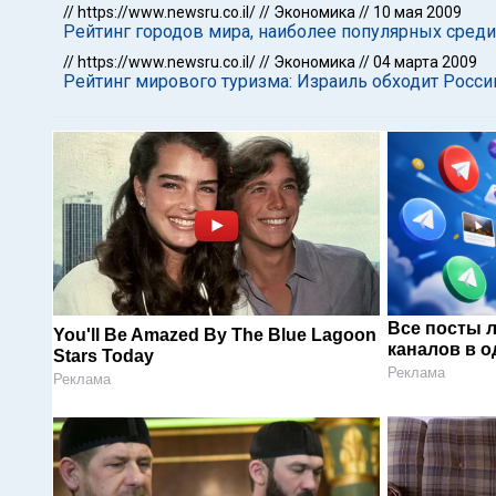
//
https://www.newsru.co.il/
//
Экономика
//
10 мая 2009
Рейтинг городов мира, наиболее популярных среди
//
https://www.newsru.co.il/
//
Экономика
//
04 марта 2009
Рейтинг мирового туризма: Израиль обходит Росси
Все посты 
You'll Be Amazed By The Blue Lagoon
каналов в о
Stars Today
Реклама
Реклама