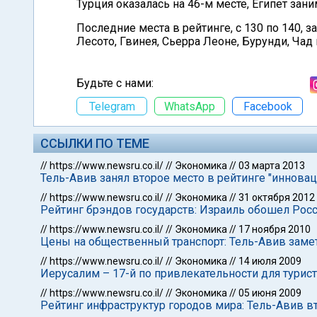
Турция оказалась на 46-м месте, Египет заним
Последние места в рейтинге, с 130 по 140, 
Лесото, Гвинея, Сьерра Леоне, Бурунди, Чад и
Будьте с нами:
Telegram
WhatsApp
Facebook
ССЫЛКИ ПО ТЕМЕ
//
https://www.newsru.co.il/
//
Экономика
//
03 марта 2013
Тель-Авив занял второе место в рейтинге "иннова
//
https://www.newsru.co.il/
//
Экономика
//
31 октября 2012
Рейтинг брэндов государств: Израиль обошел Росс
//
https://www.newsru.co.il/
//
Экономика
//
17 ноября 2010
Цены на общественный транспорт: Тель-Авив заме
//
https://www.newsru.co.il/
//
Экономика
//
14 июля 2009
Иерусалим – 17-й по привлекательности для турис
//
https://www.newsru.co.il/
//
Экономика
//
05 июня 2009
Рейтинг инфраструктур городов мира: Тель-Авив 