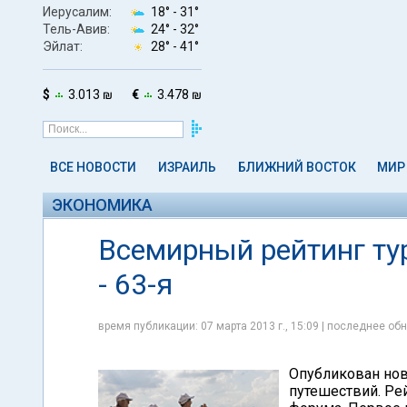
Иерусалим:
18° -
31°
Тель-Авив:
24° -
32°
Эйлат:
28° -
41°
$
3.013 ₪
€
3.478 ₪
ВСЕ НОВОСТИ
ИЗРАИЛЬ
БЛИЖНИЙ ВОСТОК
МИР
ЭКОНОМИКА
Всемирный рейтинг тур
- 63-я
время публикации: 07 марта 2013 г., 15:09 | последнее обн
Опубликован н
путешествий. Ре