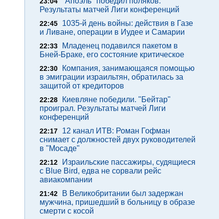
"Апоэль" победил поляков.
23:04
Результаты матчей Лиги конференций
1035-й день войны: действия в Газе
22:45
и Ливане, операции в Иудее и Самарии
Младенец подавился пакетом в
22:33
Бней-Браке, его состояние критическое
Компания, занимающаяся помощью
22:30
в эмиграции израильтян, обратилась за
защитой от кредиторов
Киевляне победили. "Бейтар"
22:28
проиграл. Результаты матчей Лиги
конференций
12 канал ИТВ: Роман Гофман
22:17
снимает с должностей двух руководителей
в "Мосаде"
Израильские пассажиры, судящиеся
22:12
с Blue Bird, едва не сорвали рейс
авиакомпании
В Великобритании был задержан
21:42
мужчина, пришедший в больницу в образе
смерти с косой