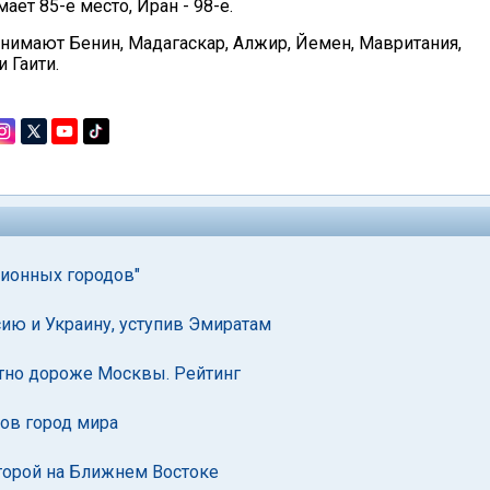
ает 85-е место, Иран - 98-е.
занимают Бенин, Мадагаскар, Алжир, Йемен, Мавритания,
 Гаити.
ционных городов"
ию и Украину, уступив Эмиратам
тно дороже Москвы. Рейтинг
тов город мира
второй на Ближнем Востоке