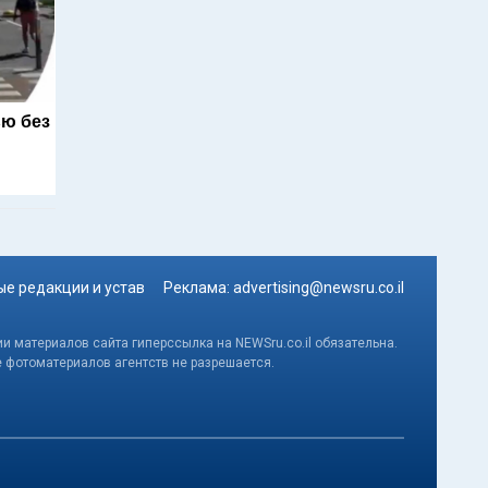
ю без
е редакции и устав
Реклама:
advertising@newsru.co.il
и материалов сайта гиперссылка на NEWSru.co.il обязательна.
е фотоматериалов агентств не разрешается.