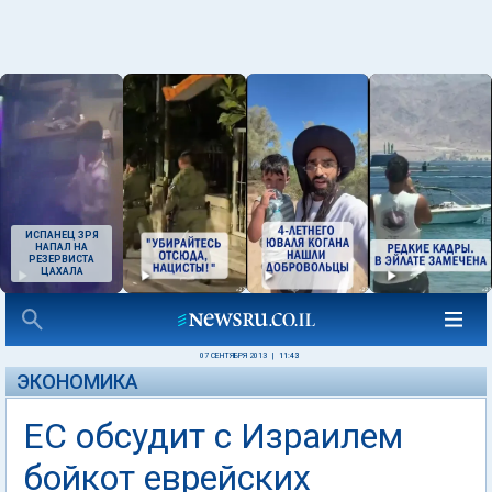
ИСПАНЕЦ ЗРЯ
НАПАЛ НА
РЕЗЕРВИСТА
ЦАХАЛА
07 СЕНТЯБРЯ 2013
|
11:43
ЭКОНОМИКА
ЕС обсудит с Израилем
бойкот еврейских