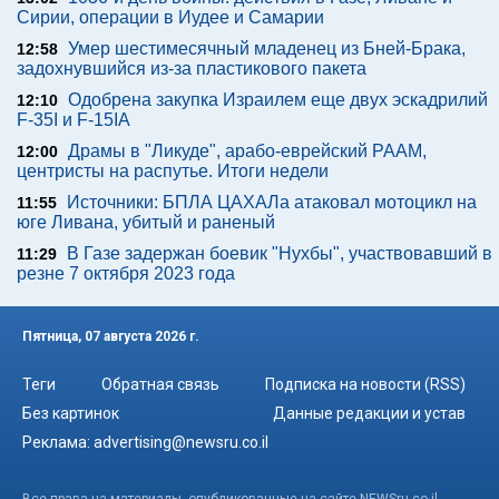
Сирии, операции в Иудее и Самарии
Умер шестимесячный младенец из Бней-Брака,
12:58
задохнувшийся из-за пластикового пакета
Одобрена закупка Израилем еще двух эскадрилий
12:10
F-35I и F-15IA
Драмы в "Ликуде", арабо-еврейский РААМ,
12:00
центристы на распутье. Итоги недели
Источники: БПЛА ЦАХАЛа атаковал мотоцикл на
11:55
юге Ливана, убитый и раненый
В Газе задержан боевик "Нухбы", участвовавший в
11:29
резне 7 октября 2023 года
Пятница, 07 августа 2026 г.
Теги
Обратная связь
Подписка на новости (RSS)
Без картинок
Данные редакции и устав
Реклама:
advertising@newsru.co.il
Все права на материалы, опубликованные на сайте NEWSru.co.il ,