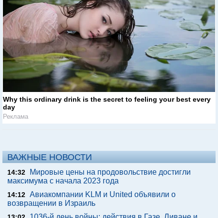
Why this ordinary drink is the secret to feeling your best every
day
Реклама
ВАЖНЫЕ НОВОСТИ
Мировые цены на продовольствие достигли
14:32
максимума с начала 2023 года
Авиакомпании KLM и United объявили о
14:12
возвращении в Израиль
1036-й день войны: действия в Газе, Ливане и
13:02