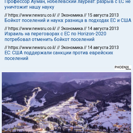
Профессор Ауман, нобелевский лауреат: разрыв с ЕС не
уничтожит нашу науку
//
https://www.newsru.co.il/
//
Экономика
//
15 августа 2013
Бойкот поселений и наука: разница в подходах ЕС и США
//
https://www.newsru.co.il/
//
Экономика
//
14 августа 2013
Израиль на переговорах с ЕС по Horizon-2020
потребовал отменить бойкот поселений
//
https://www.newsru.co.il/
//
Экономика
//
14 августа 2013
ЕС: США поддержали санкции против еврейских
поселений