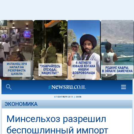
ИСПАНЕЦ ЗРЯ
НАПАЛ НА
РЕЗЕРВИСТА
ЦАХАЛА
07 СЕНТЯБРЯ 2015
|
08:56
ЭКОНОМИКА
Минсельхоз разрешил
беспошлинный импорт