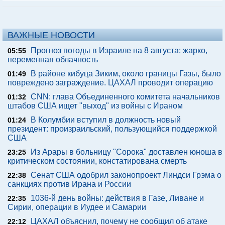
ВАЖНЫЕ НОВОСТИ
Прогноз погоды в Израиле на 8 августа: жарко,
05:55
переменная облачность
В районе кибуца Зиким, около границы Газы, было
01:49
повреждено заграждение. ЦАХАЛ проводит операцию
CNN: глава Объединенного комитета начальников
01:32
штабов США ищет "выход" из войны с Ираном
В Колумбии вступил в должность новый
01:24
президент: произраильский, пользующийся поддержкой
США
Из Арары в больницу "Сорока" доставлен юноша в
23:25
критическом состоянии, констатирована смерть
Сенат США одобрил законопроект Линдси Грэма о
22:38
санкциях против Ирана и России
1036-й день войны: действия в Газе, Ливане и
22:35
Сирии, операции в Иудее и Самарии
ЦАХАЛ объяснил, почему не сообщил об атаке
22:12