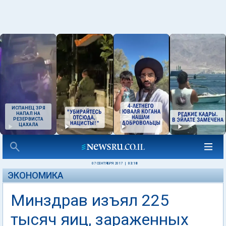
ИСПАНЕЦ ЗРЯ
НАПАЛ НА
РЕЗЕРВИСТА
ЦАХАЛА
07 СЕНТЯБРЯ 2017
|
03:18
ЭКОНОМИКА
Минздрав изъял 225
тысяч яиц, зараженных