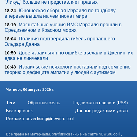
"Ликуд" больше не представляет правых
Юношеская сборная Израиля по гандболу
18:24
впервые вышла на чемпионат мира
Масштабные учения ВМС Израиля прошли в
18:19
Средиземном и Красном морях
Полиция подтвердила гибель пропавшего
18:04
Эльдара Даяна
Двое израильтян по ошибке въехали в Дженин: их
16:59
едва не линчевали
Израильские психологи поставили под сомнение
16:48
теорию о дефиците эмпатии у людей с аутизмом
Четверг, 06 августа 2026 г.
Теги
Обратная связь
Подписка на новости (RSS)
Без картинок
Данные редакции и устав
Реклама:
advertising@newsru.co.il
Все права на материалы, опубликованные на сайте NEWSru.co.il ,