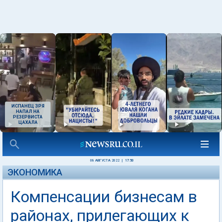
ИСПАНЕЦ ЗРЯ
НАПАЛ НА
РЕЗЕРВИСТА
ЦАХАЛА
08 АВГУСТА 2022
|
17:50
ЭКОНОМИКА
Компенсации бизнесам в
районах, прилегающих к