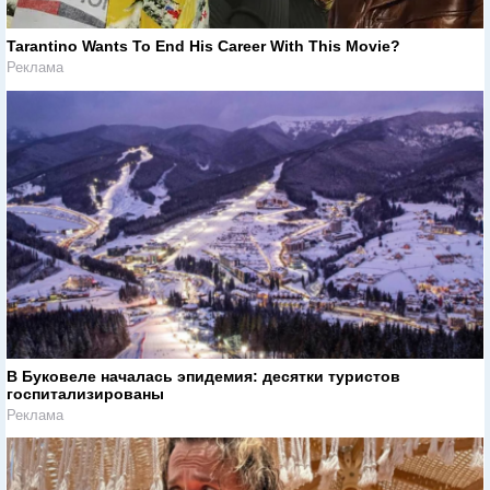
Tarantino Wants To End His Career With This Movie?
Реклама
В Буковеле началась эпидемия: десятки туристов
госпитализированы
Реклама