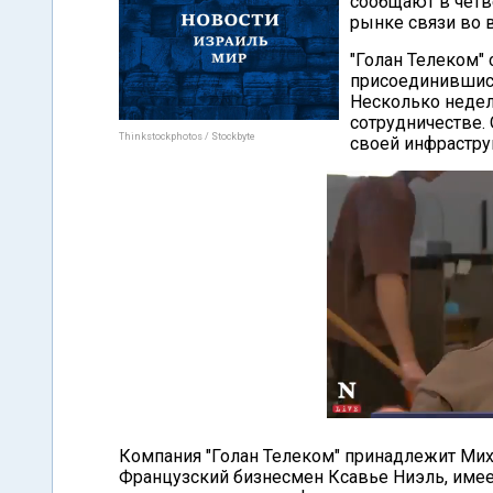
сообщают в четв
рынке связи во в
"Голан Телеком"
присоединившись 
Несколько недел
сотрудничестве.
Thinkstockphotos / Stockbyte
своей инфрастру
Компания "Голан Телеком" принадлежит Мих
Французский бизнесмен Ксавье Ниэль, имеет