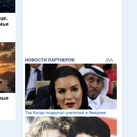
це,
емьи
ьные