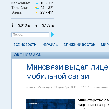
Иерусалим:
18° -
31°
Тель-Авив:
24° -
32°
Эйлат:
28° -
41°
$
3.013 ₪
€
3.478 ₪
ВСЕ НОВОСТИ
ИЗРАИЛЬ
БЛИЖНИЙ ВОСТОК
МИР
ЭКОНОМИКА
Минсвязи выдал лице
мобильной связи
время публикации: 08 декабря 2011 г., 16:17 | последнее о
Министерство св
лицензию на пре