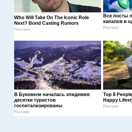
Все посты 
Who Will Take On The Iconic Role
каналов в о
Next? Bond Casting Rumors
Реклама
Реклама
В Буковеле началась эпидемия:
Top 8 People
десятки туристов
Happy Lifest
госпитализированы
Реклама
Реклама