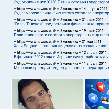
Суд отклонил иск "018". Пятым сотовым оператором
//
https://www.newsru.co.il/
//
Экономика
//
14 августа 2011
Суд заморозил лицензию пятого сотового операто
//
https://www.newsru.co.il/
//
Экономика
//
31 июля 2011
"Голан Телеком" предоставила финансовые гарант
//
https://www.newsru.co.il/
//
Экономика
//
19 июля 2011
Появление пятого сотового оператора откладываетс
//
https://www.newsru.co.il/
//
Экономика
//
31 мая 2011
Хези Бецалель потерял лицензию на создание ново
//
https://www.newsru.co.il/
//
Экономика
//
12 апреля 2011
В феврале 2012 года в Израиле начнут работать д
//
https://www.newsru.co.il/
//
Экономика
//
11 апреля 2011
Минсвязи проводит тендер для новых операторов 