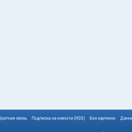
братная связь
Подписка на новости (RSS)
Без картинок
Данны