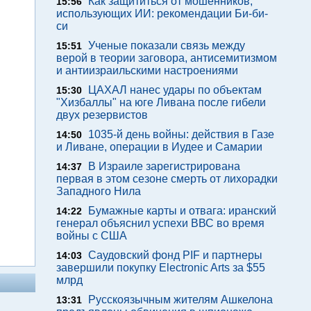
Как защититься от мошенников,
15:56
использующих ИИ: рекомендации Би-би-
си
Ученые показали связь между
15:51
верой в теории заговора, антисемитизмом
и антиизраильскими настроениями
ЦАХАЛ нанес удары по объектам
15:30
"Хизбаллы" на юге Ливана после гибели
двух резервистов
1035-й день войны: действия в Газе
14:50
и Ливане, операции в Иудее и Самарии
В Израиле зарегистрирована
14:37
первая в этом сезоне смерть от лихорадки
Западного Нила
Бумажные карты и отвага: иранский
14:22
генерал объяснил успехи ВВС во время
войны с США
Саудовский фонд PIF и партнеры
14:03
завершили покупку Electronic Arts за $55
млрд
Русскоязычным жителям Ашкелона
13:31