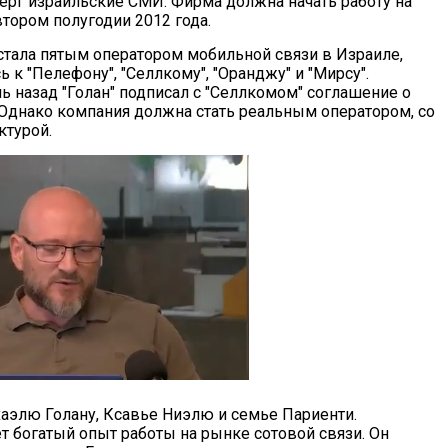
ерг израильские СМИ. Фирма должна начать работу на
тором полугодии 2012 года.
 стала пятым оператором мобильной связи в Израиле,
к "Пелефону", "Селлкому", "Оранджу" и "Мирсу".
ь назад "Голан" подписал с "Селлкомом" соглашение о
 Однако компания должна стать реальным оператором, со
ктурой.
аэлю Голану, Ксавье Ниэлю и семье Париенти.
 богатый опыт работы на рынке сотовой связи. Он