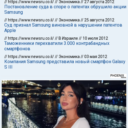
//
https://www.newsru.co.il/
//
Экономика
//
27 августа 2012
Постановление суда в споре о патентах обрушило акции
Samsung
//
https://www.newsru.co.il/
//
Экономика
//
25 августа 2012
Суд признал Samsung виновной в нарушении патентов
Apple
//
https://www.newsru.co.il/
//
В Израиле
//
10 июля 2012
Таможенники перехватили 3.000 контрабандных
смартфонов
//
https://www.newsru.co.il/
//
Экономика
//
03 мая 2012
Компания Samsung представила новый смартфон Galaxy
S III