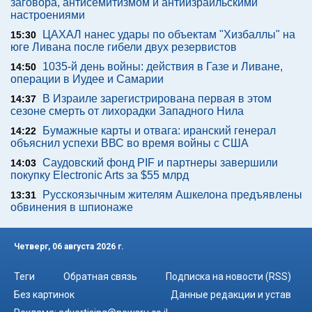
заговора, антисемитизмом и антиизраильскими
настроениями
ЦАХАЛ нанес удары по объектам "Хизбаллы" на
15:30
юге Ливана после гибели двух резервистов
1035-й день войны: действия в Газе и Ливане,
14:50
операции в Иудее и Самарии
В Израиле зарегистрирована первая в этом
14:37
сезоне смерть от лихорадки Западного Нила
Бумажные карты и отвага: иранский генерал
14:22
объяснил успехи ВВС во время войны с США
Саудовский фонд PIF и партнеры завершили
14:03
покупку Electronic Arts за $55 млрд
Русскоязычным жителям Ашкелона предъявлены
13:31
обвинения в шпионаже
Четверг, 06 августа 2026 г.
Теги
Обратная связь
Подписка на новости (RSS)
Без картинок
Данные редакции и устав