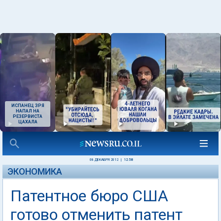
ИСПАНЕЦ ЗРЯ
НАПАЛ НА
РЕЗЕРВИСТА
ЦАХАЛА
08 ДЕКАБРЯ 2012
|
12:58
ЭКОНОМИКА
Патентное бюро США
готово отменить патент