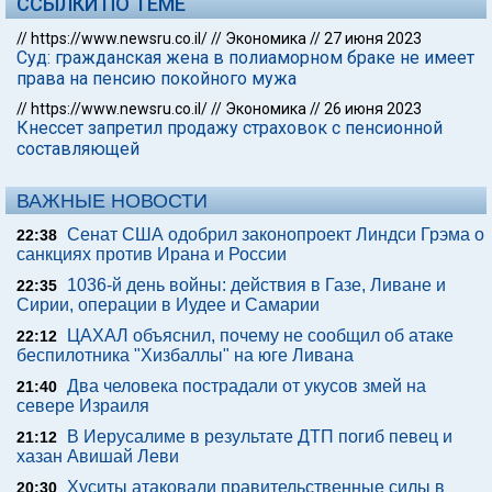
ССЫЛКИ ПО ТЕМЕ
//
https://www.newsru.co.il/
//
Экономика
//
27 июня 2023
Суд: гражданская жена в полиаморном браке не имеет
права на пенсию покойного мужа
//
https://www.newsru.co.il/
//
Экономика
//
26 июня 2023
Кнессет запретил продажу страховок с пенсионной
составляющей
ВАЖНЫЕ НОВОСТИ
Сенат США одобрил законопроект Линдси Грэма о
22:38
санкциях против Ирана и России
1036-й день войны: действия в Газе, Ливане и
22:35
Сирии, операции в Иудее и Самарии
ЦАХАЛ объяснил, почему не сообщил об атаке
22:12
беспилотника "Хизбаллы" на юге Ливана
Два человека пострадали от укусов змей на
21:40
севере Израиля
В Иерусалиме в результате ДТП погиб певец и
21:12
хазан Авишай Леви
Хуситы атаковали правительственные силы в
20:30