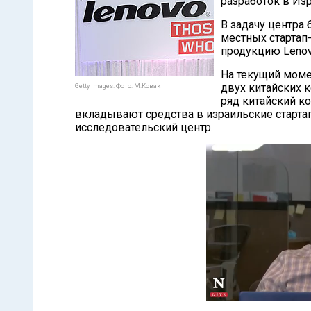
разработок в Изр
В задачу центра
местных стартап
продукцию Lenov
На текущий моме
двух китайских к
Getty Images. Фото: М.Ковак
ряд китайский к
вкладывают средства в израильские стартап
исследовательский центр.