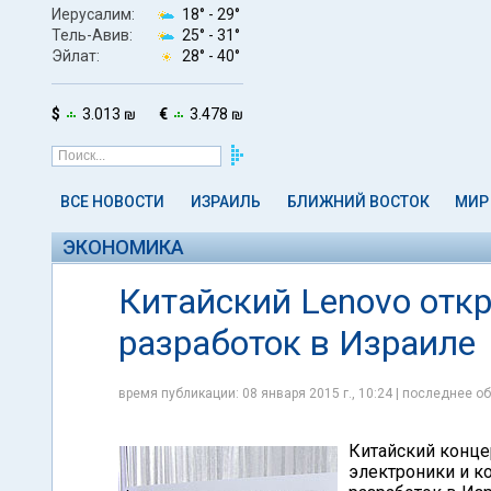
Иерусалим:
18° -
29°
Тель-Авив:
25° -
31°
Эйлат:
28° -
40°
$
3.013 ₪
€
3.478 ₪
ВСЕ НОВОСТИ
ИЗРАИЛЬ
БЛИЖНИЙ ВОСТОК
МИР
ЭКОНОМИКА
Китайский Lenovo отк
разработок в Израиле
время публикации: 08 января 2015 г., 10:24 | последнее об
Китайский конце
электроники и к