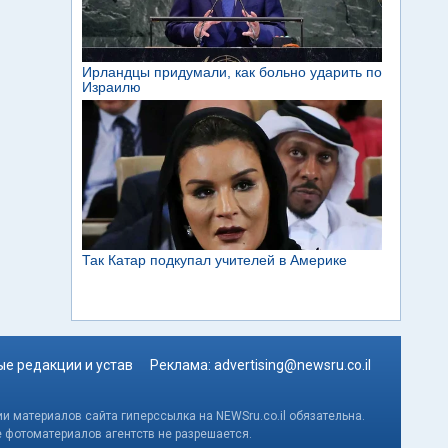
е редакции и устав
Реклама:
advertising@newsru.co.il
и материалов сайта гиперссылка на NEWSru.co.il обязательна.
е фотоматериалов агентств не разрешается.