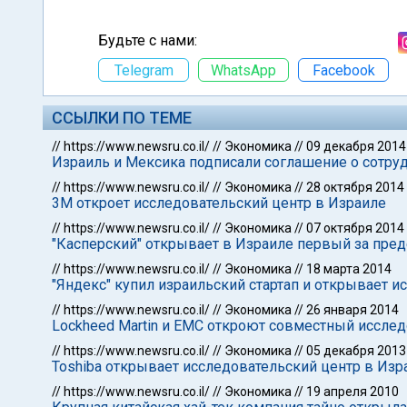
Будьте с нами:
Telegram
WhatsApp
Facebook
ССЫЛКИ ПО ТЕМЕ
//
https://www.newsru.co.il/
//
Экономика
//
09 декабря 2014
Израиль и Мексика подписали соглашение о сотруд
//
https://www.newsru.co.il/
//
Экономика
//
28 октября 2014
3M откроет исследовательский центр в Израиле
//
https://www.newsru.co.il/
//
Экономика
//
07 октября 2014
"Касперский" открывает в Израиле первый за пре
//
https://www.newsru.co.il/
//
Экономика
//
18 марта 2014
"Яндекс" купил израильский стартап и открывает 
//
https://www.newsru.co.il/
//
Экономика
//
26 января 2014
Lockheed Martin и EMC откроют совместный иссле
//
https://www.newsru.co.il/
//
Экономика
//
05 декабря 2013
Toshiba открывает исследовательский центр в Изр
//
https://www.newsru.co.il/
//
Экономика
//
19 апреля 2010