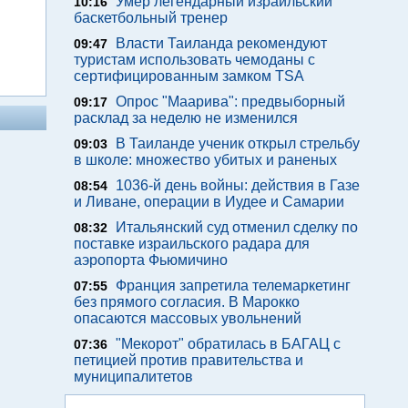
Умер легендарный израильский
10:16
баскетбольный тренер
Власти Таиланда рекомендуют
09:47
туристам использовать чемоданы с
сертифицированным замком TSA
Опрос "Mаарива": предвыборный
09:17
расклад за неделю не изменился
В Таиланде ученик открыл стрельбу
09:03
в школе: множество убитых и раненых
1036-й день войны: действия в Газе
08:54
и Ливане, операции в Иудее и Самарии
Итальянский суд отменил сделку по
08:32
поставке израильского радара для
аэропорта Фьюмичино
Франция запретила телемаркетинг
07:55
без прямого согласия. В Марокко
опасаются массовых увольнений
"Мекорот" обратилась в БАГАЦ с
07:36
петицией против правительства и
муниципалитетов