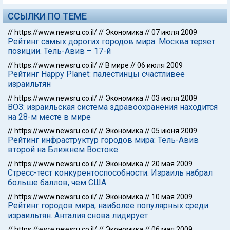
ССЫЛКИ ПО ТЕМЕ
//
https://www.newsru.co.il/
//
Экономика
//
07 июля 2009
Рейтинг самых дорогих городов мира: Москва теряет
позиции. Тель-Авив – 17-й
//
https://www.newsru.co.il/
//
В мире
//
06 июля 2009
Рейтинг Happy Planet: палестинцы счастливее
израильтян
//
https://www.newsru.co.il/
//
Экономика
//
03 июля 2009
ВОЗ: израильская система здравоохранения находится
на 28-м месте в мире
//
https://www.newsru.co.il/
//
Экономика
//
05 июня 2009
Рейтинг инфраструктур городов мира: Тель-Авив
второй на Ближнем Востоке
//
https://www.newsru.co.il/
//
Экономика
//
20 мая 2009
Стресс-тест конкурентоспособности: Израиль набрал
больше баллов, чем США
//
https://www.newsru.co.il/
//
Экономика
//
10 мая 2009
Рейтинг городов мира, наиболее популярных среди
израильтян. Анталия снова лидирует
//
https://www.newsru.co.il/
//
Экономика
//
06 мая 2009