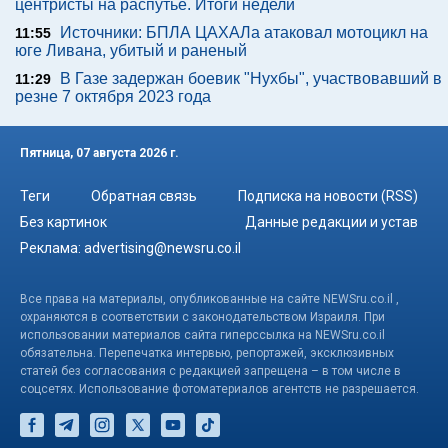
центристы на распутье. Итоги недели
Источники: БПЛА ЦАХАЛа атаковал мотоцикл на
11:55
юге Ливана, убитый и раненый
В Газе задержан боевик "Нухбы", участвовавший в
11:29
резне 7 октября 2023 года
Пятница, 07 августа 2026 г.
Теги
Обратная связь
Подписка на новости (RSS)
Без картинок
Данные редакции и устав
Реклама:
advertising@newsru.co.il
Все права на материалы, опубликованные на сайте NEWSru.co.il ,
охраняются в соответствии с законодательством Израиля. При
использовании материалов сайта гиперссылка на NEWSru.co.il
обязательна. Перепечатка интервью, репортажей, эксклюзивных
статей без согласования с редакцией запрещена – в том числе в
соцсетях. Использование фотоматериалов агентств не разрешается.