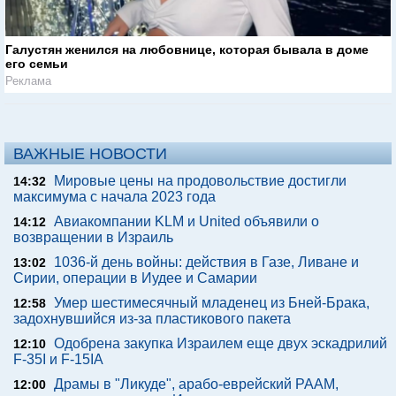
Галустян женился на любовнице, которая бывала в доме
его семьи
Реклама
ВАЖНЫЕ НОВОСТИ
Мировые цены на продовольствие достигли
14:32
максимума с начала 2023 года
Авиакомпании KLM и United объявили о
14:12
возвращении в Израиль
1036-й день войны: действия в Газе, Ливане и
13:02
Сирии, операции в Иудее и Самарии
Умер шестимесячный младенец из Бней-Брака,
12:58
задохнувшийся из-за пластикового пакета
Одобрена закупка Израилем еще двух эскадрилий
12:10
F-35I и F-15IA
Драмы в "Ликуде", арабо-еврейский РААМ,
12:00