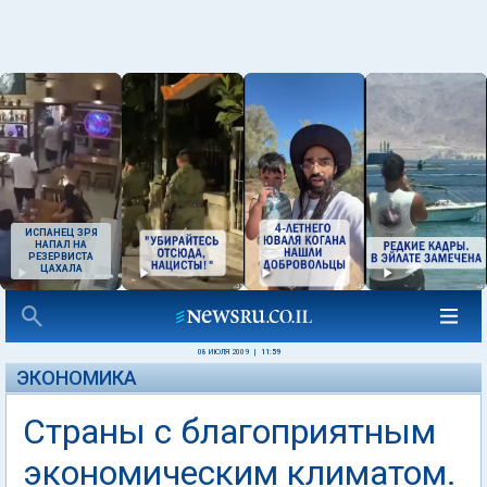
ИСПАНЕЦ ЗРЯ
НАПАЛ НА
РЕЗЕРВИСТА
ЦАХАЛА
08 ИЮЛЯ 2009
|
11:59
ЭКОНОМИКА
Страны с благоприятным
экономическим климатом.