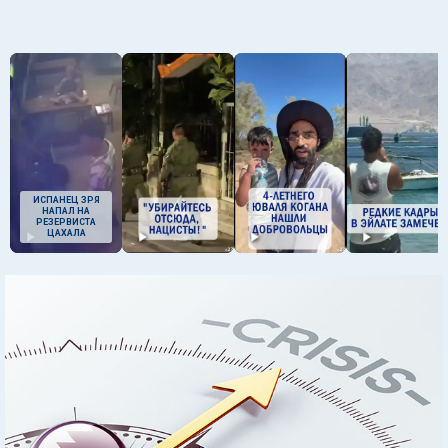
ИСПАНЕЦ ЗРЯ
НАПАЛ НА
РЕЗЕРВИСТА
ЦАХАЛА