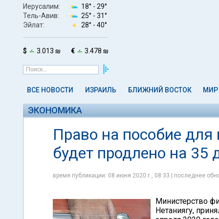
Иерусалим:
18° -
29°
Тель-Авив:
25° -
31°
Эйлат:
28° -
40°
$
3.013 ₪
€
3.478 ₪
ВСЕ НОВОСТИ
ИЗРАИЛЬ
БЛИЖНИЙ ВОСТОК
МИР
ЭКОНОМИКА
Право на пособие для
будет продлено на 35 
время публикации: 08 июня 2020 г., 08:33 | последнее обно
Министерство фи
Нетаниягу, приня