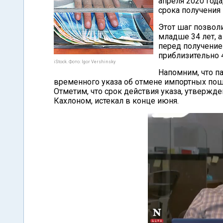
апреля 2020 года
срока получения 
Этот шаг позвол
младше 34 лет, а
перед получение
приблизительно 
iStock. Фото: Igor Vershinsky
Напомним, что п
временного указа об отмене импортных пошл
Отметим, что срок действия указа, утвержд
Кахлоном, истекал в конце июня.