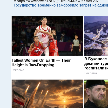
//
https://www.newsru.co.il/
//
Экономика
//
27 мая 2020
Государство временно заморозило запрет на одно
В Буковеле
Tallest Women On Earth — Their
десятки тур
Height Is Jaw-Dropping
госпитализ
Реклама
Реклама