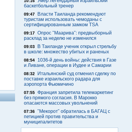
Умер легендарный израильский
10:16
баскетбольный тренер
Власти Таиланда рекомендуют
09:47
туристам использовать чемоданы с
сертифицированным замком TSA
Опрос "Mаарива": предвыборный
09:17
расклад за неделю не изменился
В Таиланде ученик открыл стрельбу
09:03
в школе: множество убитых и раненых
1036-й день войны: действия в Газе
08:54
и Ливане, операции в Иудее и Самарии
Итальянский суд отменил сделку по
08:32
поставке израильского радара для
аэропорта Фьюмичино
Франция запретила телемаркетинг
07:55
без прямого согласия. В Марокко
опасаются массовых увольнений
"Мекорот" обратилась в БАГАЦ с
07:36
петицией против правительства и
муниципалитетов