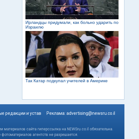
е редакции и устав
Реклама:
advertising@newsru.co.il
и материалов сайта гиперссылка на NEWSru.co.il обязательна.
е фотоматериалов агентств не разрешается.