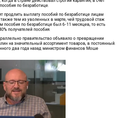
, когда в стране действовал строгий карантин, в счет
пособия по безработице.
ит продлить выплату пособий по безработице лицам
 также тем из уволенных в марте, чей трудовой стаж
м пособия по безработице был 6-11 месяцев, то есть
40% получателей пособия.
араллельно правительство объявило о превращении
ин на значительный ассортимент товаров, в постоянный.
енного два года назад министром финансов Моше