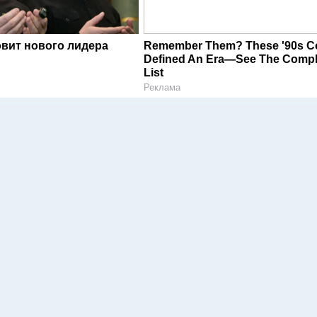
овит нового лидера
Remember Them? These '90s C
Defined An Era—See The Compl
List
Реклама