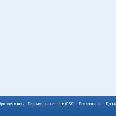
братная связь
Подписка на новости (RSS)
Без картинок
Данны