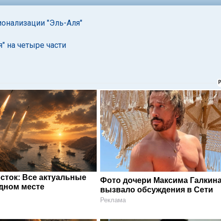
онализации "Эль-Аля"
" на четыре части
сток: Все актуальные
Фото дочери Максима Галкин
одном месте
вызвало обсуждения в Сети
Реклама