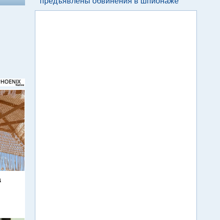
предъявлены обвинения в шпионаже
а