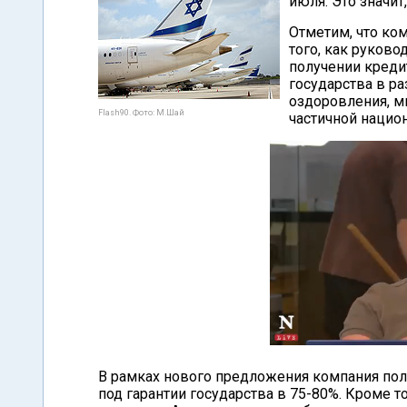
июля. Это значит
Отметим, что ко
того, как руково
получении креди
государства в р
оздоровления, м
Flash90. Фото: М.Шай
частичной нацио
В рамках нового предложения компания пол
под гарантии государства в 75-80%. Кроме 