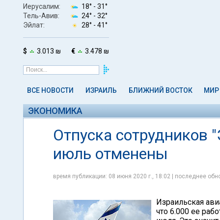
Иерусалим:
18° -
31°
Тель-Авив:
24° -
32°
Эйлат:
28° -
41°
$
3.013 ₪
€
3.478 ₪
ВСЕ НОВОСТИ
ИЗРАИЛЬ
БЛИЖНИЙ ВОСТОК
МИР
ЭКОНОМИКА
Отпуска сотрудников 
июль отменены
время публикации: 08 июня 2020 г., 18:02 | последнее обно
Израильская ави
что 6.000 ее раб