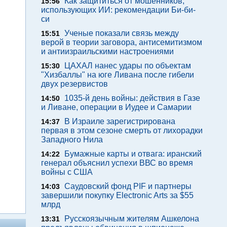
Как защититься от мошенников,
15:56
использующих ИИ: рекомендации Би-би-
си
Ученые показали связь между
15:51
верой в теории заговора, антисемитизмом
и антиизраильскими настроениями
ЦАХАЛ нанес удары по объектам
15:30
"Хизбаллы" на юге Ливана после гибели
двух резервистов
1035-й день войны: действия в Газе
14:50
и Ливане, операции в Иудее и Самарии
В Израиле зарегистрирована
14:37
первая в этом сезоне смерть от лихорадки
Западного Нила
Бумажные карты и отвага: иранский
14:22
генерал объяснил успехи ВВС во время
войны с США
Саудовский фонд PIF и партнеры
14:03
завершили покупку Electronic Arts за $55
млрд
Русскоязычным жителям Ашкелона
13:31