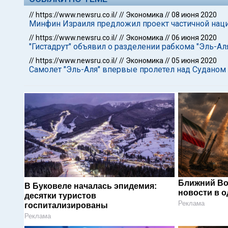
//
https://www.newsru.co.il/
//
Экономика
//
08 июня 2020
Минфин Израиля предложил проект частичной наци
//
https://www.newsru.co.il/
//
Экономика
//
06 июня 2020
"Гистадрут" объявил о разделении рабкома "Эль-Аля
//
https://www.newsru.co.il/
//
Экономика
//
05 июня 2020
Самолет "Эль-Аля" впервые пролетел над Суданом
Ближний Во
В Буковеле началась эпидемия:
новости в 
десятки туристов
Реклама
госпитализированы
Реклама