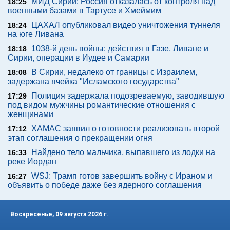
МИД Сирии: Россия отказалась от контроля над
18:25
военными базами в Тартусе и Хмеймим
ЦАХАЛ опубликовал видео уничтожения туннеля
18:24
на юге Ливана
1038-й день войны: действия в Газе, Ливане и
18:18
Сирии, операции в Иудее и Самарии
В Сирии, недалеко от границы с Израилем,
18:08
задержана ячейка "Исламского государства"
Полиция задержала подозреваемую, заводившую
17:29
под видом мужчины романтические отношения с
женщинами
ХАМАС заявил о готовности реализовать второй
17:12
этап соглашения о прекращении огня
Найдено тело мальчика, выпавшего из лодки на
16:33
реке Иордан
WSJ: Трамп готов завершить войну с Ираном и
16:27
объявить о победе даже без ядерного соглашения
Воскресенье, 09 августа 2026 г.