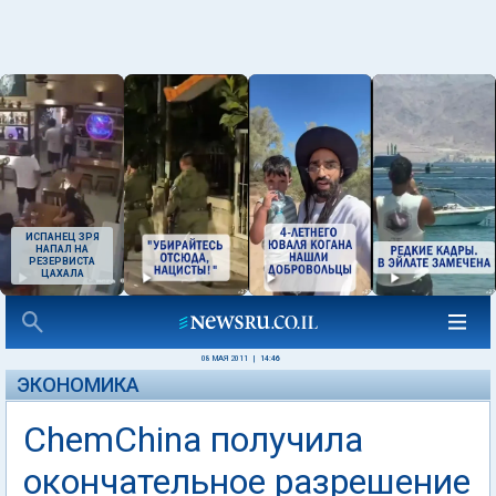
ИСПАНЕЦ ЗРЯ
НАПАЛ НА
РЕЗЕРВИСТА
ЦАХАЛА
08 МАЯ 2011
|
14:46
ЭКОНОМИКА
ChemChina получила
окончательное разрешение