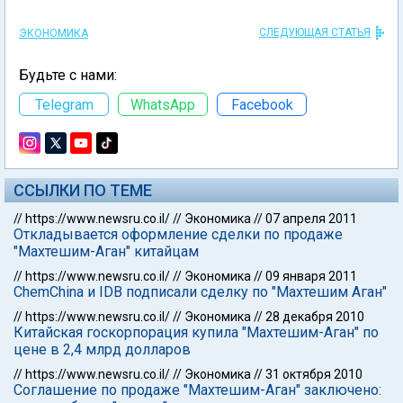
СЛЕДУЮЩАЯ СТАТЬЯ
ЭКОНОМИКА
Будьте с нами:
Telegram
WhatsApp
Facebook
ССЫЛКИ ПО ТЕМЕ
//
https://www.newsru.co.il/
//
Экономика
//
07 апреля 2011
Откладывается оформление сделки по продаже
"Махтешим-Аган" китайцам
//
https://www.newsru.co.il/
//
Экономика
//
09 января 2011
ChemChina и IDB подписали сделку по "Махтешим Аган"
//
https://www.newsru.co.il/
//
Экономика
//
28 декабря 2010
Китайская госкорпорация купила "Махтешим-Аган" по
цене в 2,4 млрд долларов
//
https://www.newsru.co.il/
//
Экономика
//
31 октября 2010
Соглашение по продаже "Махтешим-Аган" заключено: