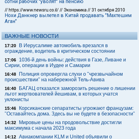
сотни рабочих "уволят" на пенсию
//
https://www.newsru.co.il/
//
Экономика
//
31 октября 2010
Нохи Данкнер вылетел в Китай продавать "Махтешим
Аган"
ВАЖНЫЕ НОВОСТИ
В Иерусалиме автомобиль врезался в
17:20
ограждение, водитель в критическом состоянии
1036-й день войны: действия в Газе, Ливане и
17:06
Сирии, операции в Иудее и Самарии
Полиция опровергла слухи о "чрезвычайном
16:48
происшествии" на набережной Тель-Авива
БАГАЦ отказался заморозить решение о лишении
16:40
льгот жертвователей йешивам, в которых учатся
уклонисты
Корсиканские сепаратисты угрожают французам:
15:46
"Оставайтесь дома. Здесь вы не будете в безопасности"
Мировые цены на продовольствие достигли
14:32
максимума с начала 2023 года
Авиакомпании KLM и United объявили о
14:12