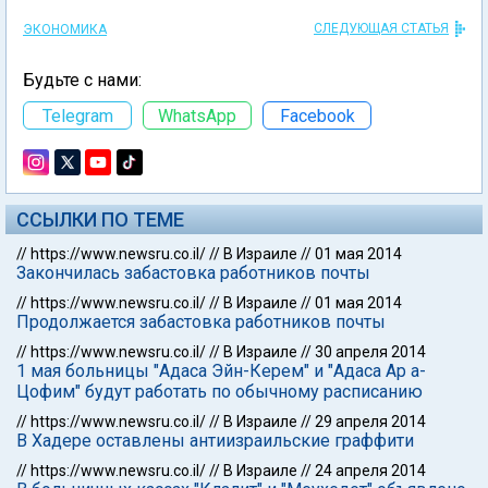
СЛЕДУЮЩАЯ СТАТЬЯ
ЭКОНОМИКА
Будьте с нами:
Telegram
WhatsApp
Facebook
ССЫЛКИ ПО ТЕМЕ
//
https://www.newsru.co.il/
//
В Израиле
//
01 мая 2014
Закончилась забастовка работников почты
//
https://www.newsru.co.il/
//
В Израиле
//
01 мая 2014
Продолжается забастовка работников почты
//
https://www.newsru.co.il/
//
В Израиле
//
30 апреля 2014
1 мая больницы "Адаса Эйн-Керем" и "Адаса Ар а-
Цофим" будут работать по обычному расписанию
//
https://www.newsru.co.il/
//
В Израиле
//
29 апреля 2014
В Хадере оставлены антиизраильские граффити
//
https://www.newsru.co.il/
//
В Израиле
//
24 апреля 2014