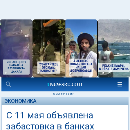
ИСПАНЕЦ ЗРЯ
НАПАЛ НА
РЕЗЕРВИСТА
ЦАХАЛА
08 МАЯ 2014
|
02:57
ЭКОНОМИКА
С 11 мая объявлена
забастовка в банках