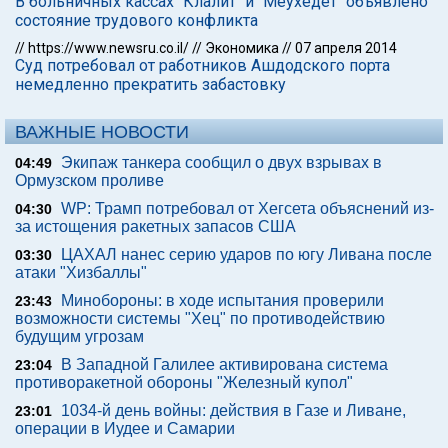
В больничных кассах "Клалит" и "Меухедет" объявлено
состояние трудового конфликта
//
https://www.newsru.co.il/
//
Экономика
//
07 апреля 2014
Суд потребовал от работников Ашдодского порта
немедленно прекратить забастовку
ВАЖНЫЕ НОВОСТИ
Экипаж танкера сообщил о двух взрывах в
04:49
Ормузском проливе
WP: Трамп потребовал от Хегсета объяснений из-
04:30
за истощения ракетных запасов США
ЦАХАЛ нанес серию ударов по югу Ливана после
03:30
атаки "Хизбаллы"
Минобороны: в ходе испытания проверили
23:43
возможности системы "Хец" по противодействию
будущим угрозам
В Западной Галилее активирована система
23:04
противоракетной обороны "Железный купол"
1034-й день войны: действия в Газе и Ливане,
23:01
операции в Иудее и Самарии