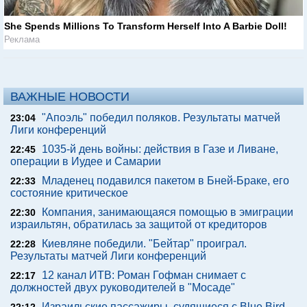
She Spends Millions To Transform Herself Into A Barbie Doll!
Реклама
ВАЖНЫЕ НОВОСТИ
"Апоэль" победил поляков. Результаты матчей
23:04
Лиги конференций
1035-й день войны: действия в Газе и Ливане,
22:45
операции в Иудее и Самарии
Младенец подавился пакетом в Бней-Браке, его
22:33
состояние критическое
Компания, занимающаяся помощью в эмиграции
22:30
израильтян, обратилась за защитой от кредиторов
Киевляне победили. "Бейтар" проиграл.
22:28
Результаты матчей Лиги конференций
12 канал ИТВ: Роман Гофман снимает с
22:17
должностей двух руководителей в "Мосаде"
Израильские пассажиры, судящиеся с Blue Bird,