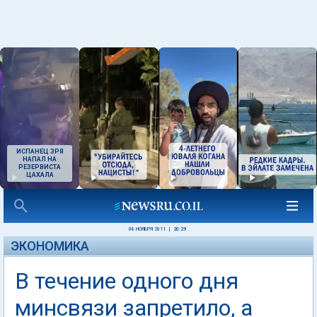
ИСПАНЕЦ ЗРЯ
НАПАЛ НА
РЕЗЕРВИСТА
ЦАХАЛА
08 НОЯБРЯ 2011
|
20:29
ЭКОНОМИКА
В течение одного дня
минсвязи запретило, а