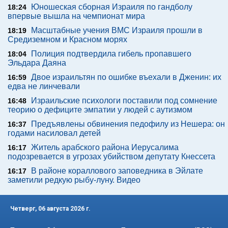
Юношеская сборная Израиля по гандболу
18:24
впервые вышла на чемпионат мира
Масштабные учения ВМС Израиля прошли в
18:19
Средиземном и Красном морях
Полиция подтвердила гибель пропавшего
18:04
Эльдара Даяна
Двое израильтян по ошибке въехали в Дженин: их
16:59
едва не линчевали
Израильские психологи поставили под сомнение
16:48
теорию о дефиците эмпатии у людей с аутизмом
Предъявлены обвинения педофилу из Нешера: он
16:37
годами насиловал детей
Житель арабского района Иерусалима
16:17
подозревается в угрозах убийством депутату Кнессета
В районе кораллового заповедника в Эйлате
16:17
заметили редкую рыбу-луну. Видео
Четверг, 06 августа 2026 г.