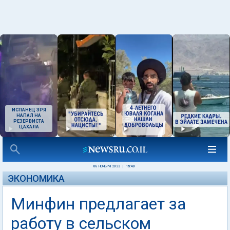
ИСПАНЕЦ ЗРЯ
НАПАЛ НА
РЕЗЕРВИСТА
ЦАХАЛА
08 НОЯБРЯ 2023
|
15:40
ЭКОНОМИКА
Минфин предлагает за
работу в сельском