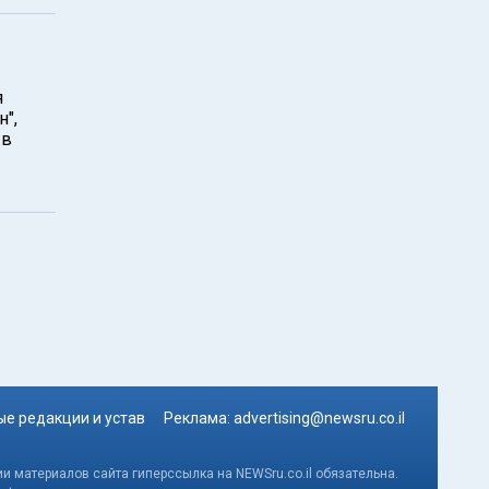
я
",
 в
е редакции и устав
Реклама:
advertising@newsru.co.il
и материалов сайта гиперссылка на NEWSru.co.il обязательна.