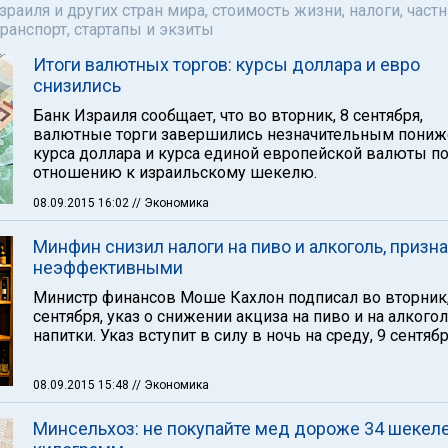
аиля и других стран мира, стоимость жизни, налоги, част
ранспорт, стартапы и экзиты
Итоги валютных торгов: курсы доллара и евро
снизились
Банк Израиля сообщает, что во вторник, 8 сентября,
валютные торги завершились незначительным пони
курса доллара и курса единой европейской валюты п
отношению к израильскому шекелю.
08.09.2015 16:02
// Экономика
Минфин снизил налоги на пиво и алкоголь, призна
неэффективными
Министр финансов Моше Кахлон подписал во вторник,
сентября, указ о снижении акциза на пиво и на алког
напитки. Указ вступит в силу в ночь на среду, 9 сентябр
08.09.2015 15:48
// Экономика
Минсельхоз: не покупайте мед дороже 34 шекеле