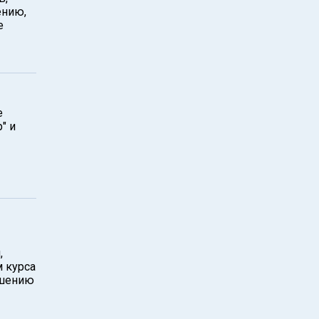
ению,
е
е
" и
,
 курса
ошению