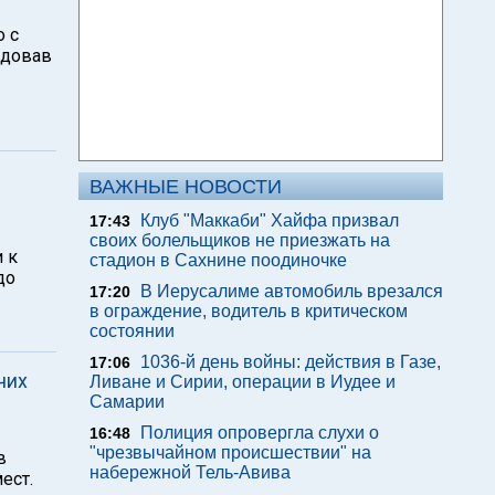
о с
ндовав
ВАЖНЫЕ НОВОСТИ
Клуб "Маккаби" Хайфа призвал
17:43
своих болельщиков не приезжать на
 к
стадион в Сахнине поодиночке
до
В Иерусалиме автомобиль врезался
17:20
в ограждение, водитель в критическом
состоянии
1036-й день войны: действия в Газе,
17:06
чих
Ливане и Сирии, операции в Иудее и
Самарии
Полиция опровергла слухи о
16:48
"чрезвычайном происшествии" на
в
набережной Тель-Авива
ест.