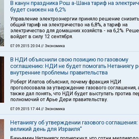
В канун праздника Рош а-Шана тариф на электри
будет снижен на 6,2%
Управление электроэнергии приняло решение снизит
общий тариф на электричество на 6,8%, а тариф на
электричество для домашних хозяйств - на 6,2%. Реш
войдет в силу 12 сентября.
07.09.2015 20:04
// Экономика
В НДИ объяснили свою позицию по газовому
соглашению: НДИ не будет помогать Нетаниягу 
внутренние проблемы правительства
Роберт Илатов объяснил, почему фракция НДИ
проголосовала за утверждение газового соглашения, 
также дал понять, что НДИ будет выступать против п
полномочий от Арье Дери правительству.
07.09.2015 17:44
// Экономика
Нетаниягу об утверждении газового соглашения: 
великий день для Израиля"
Биньямин Нетаниягу подчеркнул, что сотни миллиардо