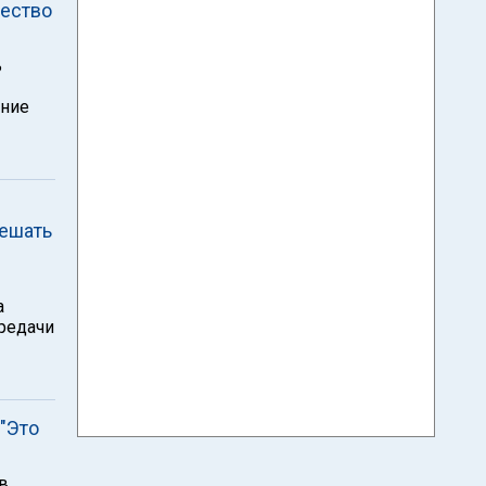
чество
ь
ение
решать
а
ередачи
"Это
в,