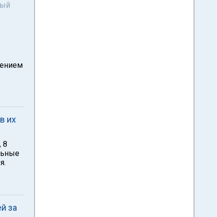
ный
жением
о
в их
 8
ольные
я.
й за