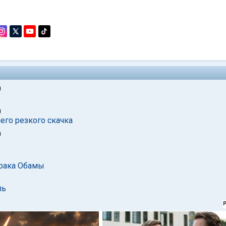
0
0
его резкого скачка
0
арака Обамы
ль