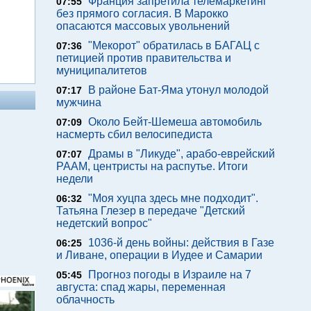
Франция запретила телемаркетинг
07:55
без прямого согласия. В Марокко
опасаются массовых увольнений
"Мекорот" обратилась в БАГАЦ с
07:36
петицией против правительства и
муниципалитетов
В районе Бат-Яма утонул молодой
07:17
мужчина
Около Бейт-Шемеша автомобиль
07:09
насмерть сбил велосипедиста
Драмы в "Ликуде", арабо-еврейский
07:07
РААМ, центристы на распутье. Итоги
недели
"Моя хуцпа здесь мне подходит".
06:32
Татьяна Глезер в передаче "Детский
недетский вопрос"
1036-й день войны: действия в Газе
06:25
и Ливане, операции в Иудее и Самарии
Прогноз погоды в Израиле на 7
05:45
августа: спад жары, переменная
облачность