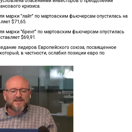
условлена опасениями инвесторов о преодолении
ансового кризиса.
ля марки "лайт" по мартовским фьючерсам опустилась на
ляет $71,65.
ля марки "брент" по мартовским фьючерсам опустилась
ставляет $69,91.
седание лидеров Европейского союза, посвященное
оторый, в частности, ослабил позиции евро по