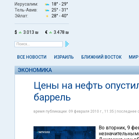
Иерусалим:
18° -
29°
Тель-Авив:
25° -
31°
Эйлат:
28° -
40°
$
3.013 ₪
€
3.478 ₪
ВСЕ НОВОСТИ
ИЗРАИЛЬ
БЛИЖНИЙ ВОСТОК
МИР
ЭКОНОМИКА
Цены на нефть опустил
баррель
время публикации: 09 февраля 2010 г., 11:35 | последнее 
Во вторник, 9 ф
незначительными