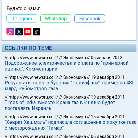
Будьте с нами:
Telegram
WhatsApp
Facebook
ССЫЛКИ ПО ТЕМЕ
//
https://www.newsru.co.il/
//
Экономика
//
05 января 2012
Подорожание электричества и оплата по "примерной
оценке". Комментарии
//
https://www.newsru.co.il/
//
Экономика
//
19 декабря 2011
Результаты нового бурения "Левиафана": примерно 480
млрд. кубометров газа
//
https://www.newsru.co.il/
//
Экономика
//
19 декабря 2011
Times of India: вместо Ирана газ в Индию будет
поставлять Израиль
//
https://www.newsru.co.il/
//
Экономика
//
15 декабря 2011
"Хеврат Хашмаль" подписала соглашение о покупке газа
с месторождения "Тамар"
//
https://www.newsru.co.il/
//
Экономика
//
06 декабря 2011