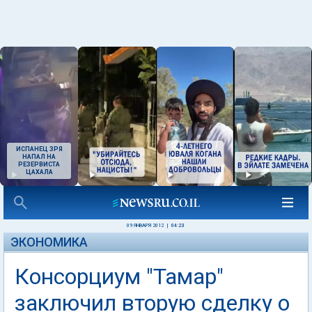
ИСПАНЕЦ ЗРЯ
НАПАЛ НА
РЕЗЕРВИСТА
ЦАХАЛА
09 ЯНВАРЯ 2012
|
04:23
ЭКОНОМИКА
Консорциум "Тамар"
заключил вторую сделку о