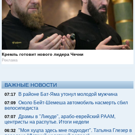
Кремль готовит нового лидера Чечни
Реклама
ВАЖНЫЕ НОВОСТИ
В районе Бат-Яма утонул молодой мужчина
07:17
Около Бейт-Шемеша автомобиль насмерть сбил
07:09
велосипедиста
Драмы в "Ликуде", арабо-еврейский РААМ,
07:07
центристы на распутье. Итоги недели
"Моя хуцпа здесь мне подходит". Татьяна Глезер в
06:32