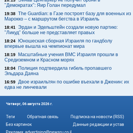
20:13
"Демократах": Яир Голан передумал
The Guardian: в Газе построят базу для военных из
19:38
Марокко – с маршрутом бегства в Израиль
Эрдан и Эдельштейн создали новую партию:
18:41
"Ликуд" больше не представляет правых
Юношеская сборная Израиля по гандболу
18:24
впервые вышла на чемпионат мира
Масштабные учения ВМС Израиля прошли в
18:19
Средиземном и Красном морях
Полиция подтвердила гибель пропавшего
18:04
Эльдара Даяна
Двое израильтян по ошибке въехали в Дженин: их
16:59
едва не линчевали
Четверг, 06 августа 2026 г.
Теги
Обратная связь
Подписка на новости (RSS)
Без картинок
Данные редакции и устав
Реклама:
advertising@newsru.co.il