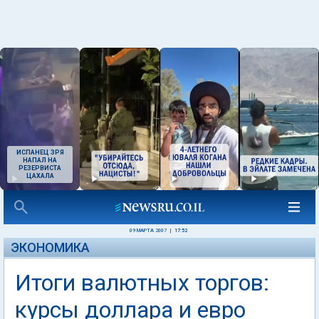
ИСПАНЕЦ ЗРЯ
НАПАЛ НА
РЕЗЕРВИСТА
ЦАХАЛА
09 МАРТА 2007
|
17:52
ЭКОНОМИКА
Итоги валютных торгов:
курсы доллара и евро