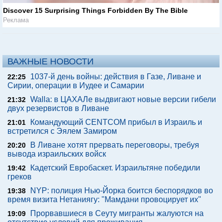
Discover 15 Surprising Things Forbidden By The Bible
Реклама
ВАЖНЫЕ НОВОСТИ
1037-й день войны: действия в Газе, Ливане и
22:25
Сирии, операции в Иудее и Самарии
Walla: в ЦАХАЛе выдвигают новые версии гибели
21:32
двух резервистов в Ливане
Командующий CENTCOM прибыл в Израиль и
21:01
встретился с Эялем Замиром
В Ливане хотят прервать переговоры, требуя
20:20
вывода израильских войск
Кадетский Евробаскет. Израильтяне победили
19:42
греков
NYP: полиция Нью-Йорка боится беспорядков во
19:38
время визита Нетаниягу: "Мамдани провоцирует их"
Прорвавшиеся в Сеуту мигранты жалуются на
19:09