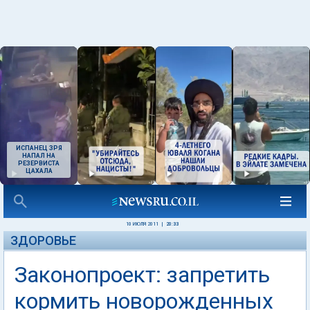
ИСПАНЕЦ ЗРЯ
НАПАЛ НА
РЕЗЕРВИСТА
ЦАХАЛА
10 ИЮЛЯ 2011
|
20:33
ЗДОРОВЬЕ
Законопроект: запретить
кормить новорожденных