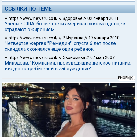
ССЫЛКИ ПО ТЕМЕ
//
https://www.newsru.co.il/
//
Здоровье
//
02 января 2011
Ученые США: более трети американских младенцев
страдают ожирением
//
https://www.newsru.co.il/
//
В Израиле
//
17 января 2010
Четвертая жертва "Ремедии": спустя 6 лет после
скандала скончался еще один ребенок
//
https://www.newsru.co.il/
//
Экономика
//
07 мая 2007
Минздрав: "Компании, производящие детское питание,
вводят потребителей в заблуждение"