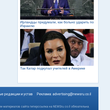
е редакции и устав
Реклама:
advertising@newsru.co.il
и материалов сайта гиперссылка на NEWSru.co.il обязательна.