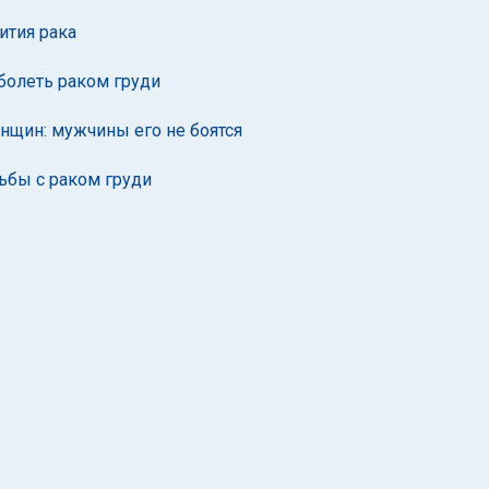
ития рака
болеть раком груди
енщин: мужчины его не боятся
ьбы с раком груди