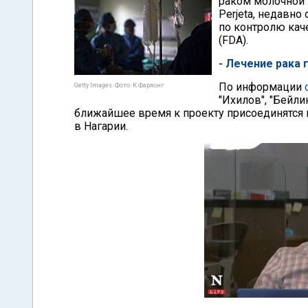
раком молочной 
Perjeta, недавн
по контролю кач
(FDA).
- Лечение рака 
По информации
Getty Images. Фото: К.Фарлонг
"Ихилов", "Бейлин
ближайшее время к проекту присоединятся к
в Нагарии.