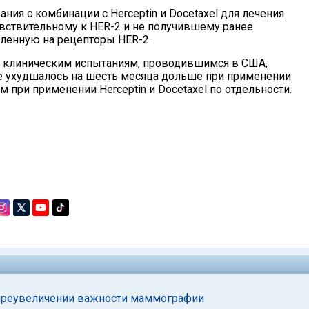
ания с комбинации с Herceptin и Docetaxel для лечения
увствительному к HER-2 и не получившему ранее
ленную на рецепторы HER-2.
но клиническим испытаниям, проводившимся в США,
не ухудшалось на шесть месяца дольше при применении
чем при применении Herceptin и Docetaxel по отдельности.
 преувеличении важности маммографии