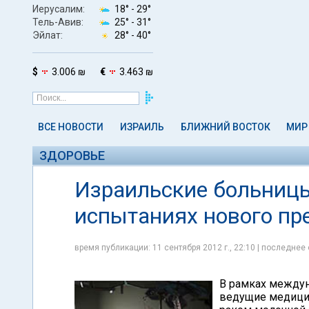
Иерусалим:
18° -
29°
Тель-Авив:
25° -
31°
Эйлат:
28° -
40°
$
3.006 ₪
€
3.463 ₪
ВСЕ НОВОСТИ
ИЗРАИЛЬ
БЛИЖНИЙ ВОСТОК
МИР
ЗДОРОВЬЕ
Израильские больницы
испытаниях нового пре
время публикации: 11 сентября 2012 г., 22:10 | последнее 
В рамках междун
ведущие медицин