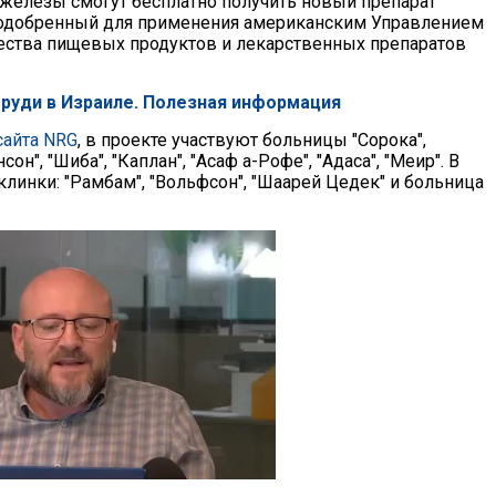
железы смогут бесплатно получить новый препарат
о одобренный для применения американским Управлением
ества пищевых продуктов и лекарственных препаратов
груди в Израиле. Полезная информация
сайта NRG
, в проекте участвуют больницы "Сорока",
сон", "Шиба", "Каплан", "Асаф а-Рофе", "Адаса", "Меир". В
линки: "Рамбам", "Вольфсон", "Шаарей Цедек" и больница