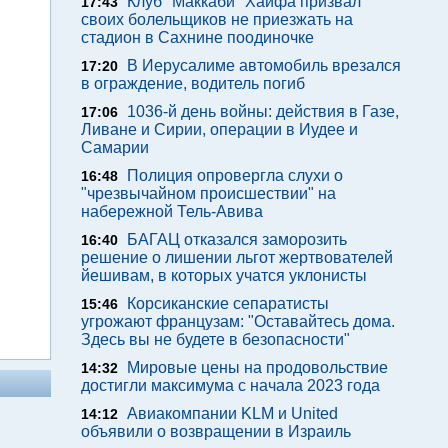
Клуб "Маккаби" Хайфа призвал
17:43
своих болельщиков не приезжать на
стадион в Сахнине поодиночке
В Иерусалиме автомобиль врезался
17:20
в ограждение, водитель погиб
1036-й день войны: действия в Газе,
17:06
Ливане и Сирии, операции в Иудее и
Самарии
Полиция опровергла слухи о
16:48
"чрезвычайном происшествии" на
набережной Тель-Авива
БАГАЦ отказался заморозить
16:40
решение о лишении льгот жертвователей
йешивам, в которых учатся уклонисты
Корсиканские сепаратисты
15:46
угрожают французам: "Оставайтесь дома.
Здесь вы не будете в безопасности"
Мировые цены на продовольствие
14:32
достигли максимума с начала 2023 года
Авиакомпании KLM и United
14:12
объявили о возвращении в Израиль