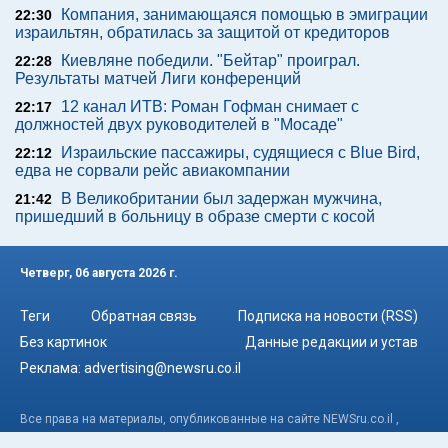
Компания, занимающаяся помощью в эмиграции
22:30
израильтян, обратилась за защитой от кредиторов
Киевляне победили. "Бейтар" проиграл.
22:28
Результаты матчей Лиги конференций
12 канал ИТВ: Роман Гофман снимает с
22:17
должностей двух руководителей в "Мосаде"
Израильские пассажиры, судящиеся с Blue Bird,
22:12
едва не сорвали рейс авиакомпании
В Великобритании был задержан мужчина,
21:42
пришедший в больницу в образе смерти с косой
Четверг, 06 августа 2026 г.
Теги
Обратная связь
Подписка на новости (RSS)
Без картинок
Данные редакции и устав
Реклама:
advertising@newsru.co.il
Все права на материалы, опубликованные на сайте NEWSru.co.il ,
охраняются в соответствии с законодательством Израиля. При