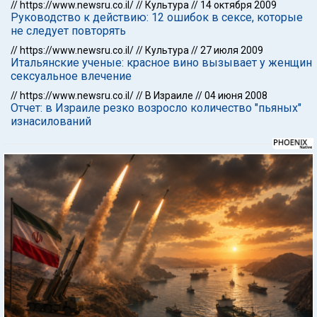
//
https://www.newsru.co.il/
//
Культура
//
14 октября 2009
Руководство к действию: 12 ошибок в сексе, которые
не следует повторять
//
https://www.newsru.co.il/
//
Культура
//
27 июля 2009
Итальянские ученые: красное вино вызывает у женщин
сексуальное влечение
//
https://www.newsru.co.il/
//
В Израиле
//
04 июня 2008
Отчет: в Израиле резко возросло количество "пьяных"
изнасилований