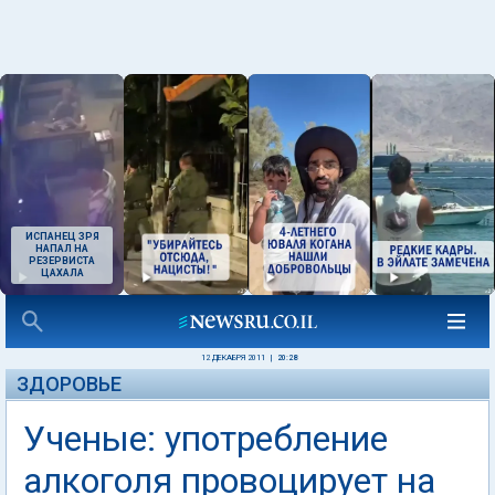
ИСПАНЕЦ ЗРЯ
НАПАЛ НА
РЕЗЕРВИСТА
ЦАХАЛА
12 ДЕКАБРЯ 2011
|
20:28
ЗДОРОВЬЕ
Ученые: употребление
алкоголя провоцирует на