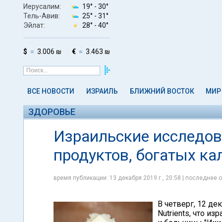
Иерусалим:
19° -
30°
Тель-Авив:
25° -
31°
Эйлат:
28° -
40°
$
3.006 ₪
€
3.463 ₪
ВСЕ НОВОСТИ
ИЗРАИЛЬ
БЛИЖНИЙ ВОСТОК
МИР
ЗДОРОВЬЕ
Израильские исследов
продуктов, богатых ка
время публикации: 13 декабря 2019 г., 20:58 | последнее о
В четверг, 12 де
Nutrients, что и