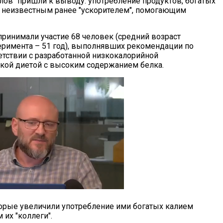
лов" пришли к выводу: употребление продуктов, богатых
я неизвестным ранее "ускорителем", помогающим
принимали участие 68 человек (средний возраст
еримента – 51 год), выполнявших рекомендации по
етствии с разработанной низкокалорийной
ой диетой с высоким содержанием белка.
оторые увеличили употребление ими богатых калием
 их "коллеги".