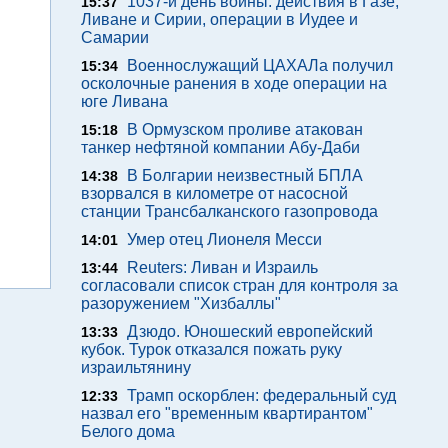
1037-й день войны: действия в Газе,
15:37
Ливане и Сирии, операции в Иудее и
Самарии
Военнослужащий ЦАХАЛа получил
15:34
осколочные ранения в ходе операции на
юге Ливана
В Ормузском проливе атакован
15:18
танкер нефтяной компании Абу-Даби
В Болгарии неизвестный БПЛА
14:38
взорвался в километре от насосной
станции Трансбалканского газопровода
Умер отец Лионеля Месси
14:01
Reuters: Ливан и Израиль
13:44
согласовали список стран для контроля за
разоружением "Хизбаллы"
Дзюдо. Юношеский европейский
13:33
кубок. Турок отказался пожать руку
израильтянину
Трамп оскорблен: федеральный суд
12:33
назвал его "временным квартирантом"
Белого дома