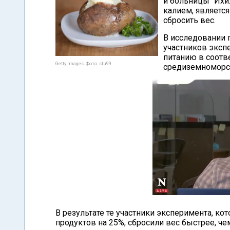
и больницы "Ихи
калием, являетс
сбросить вес.
В исследовании 
участников эксп
питанию в соотв
Getty Images. Фото: stu99
средиземноморск
В результате те участники эксперимента, к
продуктов на 25%, сбросили вес быстрее, чем