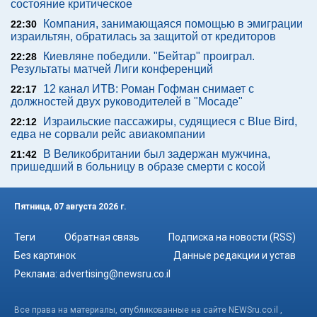
состояние критическое
Компания, занимающаяся помощью в эмиграции
22:30
израильтян, обратилась за защитой от кредиторов
Киевляне победили. "Бейтар" проиграл.
22:28
Результаты матчей Лиги конференций
12 канал ИТВ: Роман Гофман снимает с
22:17
должностей двух руководителей в "Мосаде"
Израильские пассажиры, судящиеся с Blue Bird,
22:12
едва не сорвали рейс авиакомпании
В Великобритании был задержан мужчина,
21:42
пришедший в больницу в образе смерти с косой
Пятница, 07 августа 2026 г.
Теги
Обратная связь
Подписка на новости (RSS)
Без картинок
Данные редакции и устав
Реклама:
advertising@newsru.co.il
Все права на материалы, опубликованные на сайте NEWSru.co.il ,