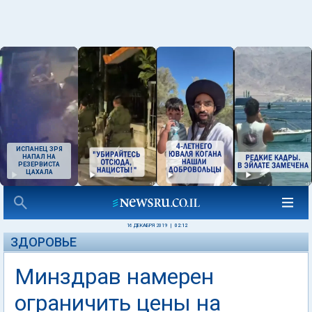
ИСПАНЕЦ ЗРЯ
НАПАЛ НА
РЕЗЕРВИСТА
ЦАХАЛА
16 ДЕКАБРЯ 2019
|
02:12
ЗДОРОВЬЕ
Минздрав намерен
ограничить цены на