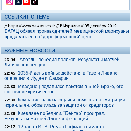
ССЫЛКИ ПО ТЕМЕ
//
https://www.newsru.co.il/
//
В Израиле
//
05 декабря 2019
БАГАЦ обязал производителей медицинской марихуаны
продавать ее по "дореформенной" цене
ВАЖНЫЕ НОВОСТИ
"Апоэль" победил поляков. Результаты матчей
23:04
Лиги конференций
1035-й день войны: действия в Газе и Ливане,
22:45
операции в Иудее и Самарии
Младенец подавился пакетом в Бней-Браке, его
22:33
состояние критическое
Компания, занимающаяся помощью в эмиграции
22:30
израильтян, обратилась за защитой от кредиторов
Киевляне победили. "Бейтар" проиграл.
22:28
Результаты матчей Лиги конференций
12 канал ИТВ: Роман Гофман снимает с
22:17