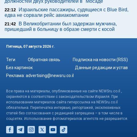
должностей двух руководителей в "Мосаде"
Израильские пассажиры, судящиеся с Blue Bird,
22:12
едва не сорвали рейс авиакомпании
В Великобритании был задержан мужчина,
21:42
пришедший в больницу в образе смерти с косой
Пятница, 07 августа 2026 г.
Теги
Обратная связь
Подписка на новости (RSS)
Без картинок
Данные редакции и устав
Реклама:
advertising@newsru.co.il
Все права на материалы, опубликованные на сайте NEWSru.co.il ,
охраняются в соответствии с законодательством Израиля. При
использовании материалов сайта гиперссылка на NEWSru.co.il
обязательна. Перепечатка интервью, репортажей, эксклюзивных
статей без согласования с редакцией запрещена – в том числе в
соцсетях. Использование фотоматериалов агентств не разрешается.