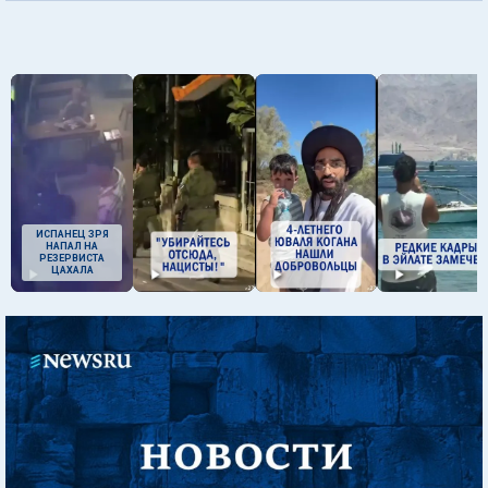
ИСПАНЕЦ ЗРЯ
НАПАЛ НА
РЕЗЕРВИСТА
ЦАХАЛА