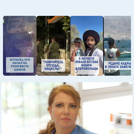
ИСПАНЕЦ ЗРЯ
НАПАЛ НА
РЕЗЕРВИСТА
ЦАХАЛА