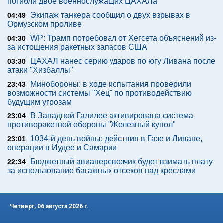
погибли двое военнослужащих ЦАХАЛа
Экипаж танкера сообщил о двух взрывах в
04:49
Ормузском проливе
WP: Трамп потребовал от Хегсета объяснений из-
04:30
за истощения ракетных запасов США
ЦАХАЛ нанес серию ударов по югу Ливана после
03:30
атаки "Хизбаллы"
Минобороны: в ходе испытания проверили
23:43
возможности системы "Хец" по противодействию
будущим угрозам
В Западной Галилее активирована система
23:04
противоракетной обороны "Железный купол"
1034-й день войны: действия в Газе и Ливане,
23:01
операции в Иудее и Самарии
Бюджетный авиаперевозчик будет взимать плату
22:34
за использование багажных отсеков над креслами
Четверг, 06 августа 2026 г.