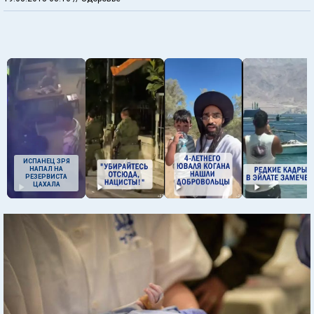
ИСПАНЕЦ ЗРЯ
НАПАЛ НА
РЕЗЕРВИСТА
ЦАХАЛА