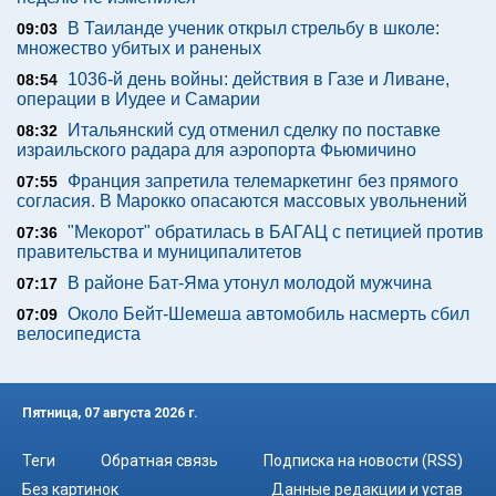
В Таиланде ученик открыл стрельбу в школе:
09:03
множество убитых и раненых
1036-й день войны: действия в Газе и Ливане,
08:54
операции в Иудее и Самарии
Итальянский суд отменил сделку по поставке
08:32
израильского радара для аэропорта Фьюмичино
Франция запретила телемаркетинг без прямого
07:55
согласия. В Марокко опасаются массовых увольнений
"Мекорот" обратилась в БАГАЦ с петицией против
07:36
правительства и муниципалитетов
В районе Бат-Яма утонул молодой мужчина
07:17
Около Бейт-Шемеша автомобиль насмерть сбил
07:09
велосипедиста
Пятница, 07 августа 2026 г.
Теги
Обратная связь
Подписка на новости (RSS)
Без картинок
Данные редакции и устав