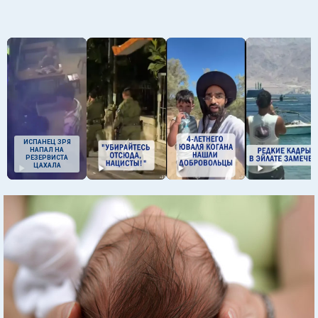
ИСПАНЕЦ ЗРЯ
НАПАЛ НА
РЕЗЕРВИСТА
ЦАХАЛА