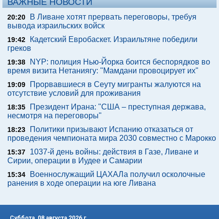
ВАЖНЫЕ НОВОСТИ
В Ливане хотят прервать переговоры, требуя
20:20
вывода израильских войск
Кадетский Евробаскет. Израильтяне победили
19:42
греков
NYP: полиция Нью-Йорка боится беспорядков во
19:38
время визита Нетаниягу: "Мамдани провоцирует их"
Прорвавшиеся в Сеуту мигранты жалуются на
19:09
отсутствие условий для проживания
Президент Ирана: "США – преступная держава,
18:35
несмотря на переговоры"
Политики призывают Испанию отказаться от
18:23
проведения чемпионата мира 2030 совместно с Марокко
1037-й день войны: действия в Газе, Ливане и
15:37
Сирии, операции в Иудее и Самарии
Военнослужащий ЦАХАЛа получил осколочные
15:34
ранения в ходе операции на юге Ливана
Суббота, 08 августа 2026 г.