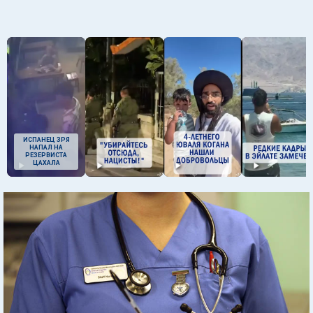
ИСПАНЕЦ ЗРЯ
НАПАЛ НА
РЕЗЕРВИСТА
ЦАХАЛА