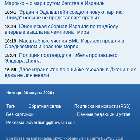
Марокко – с маршрутом бегства в Израиль
Эрдан и Эдельштейн создали новую партию:
18:41
"Ликуд" больше не представляет правых
Юношеская сборная Израиля по гандболу
18:24
впервые вышла на чемпионат мира
Масштабные учения ВМС Израиля прошли в
18:19
Средиземном и Красном морях
Полиция подтвердила гибель пропавшего
18:04
Эльдара Даяна
Двое израильтян по ошибке въехали в Дженин: их
16:59
едва не линчевали
Четверг, 06 августа 2026 г.
Теги
Обратная связь
Подписка на новости (RSS)
Без картинок
Данные редакции и устав
Реклама:
advertising@newsru.co.il
Все права на материалы, опубликованные на сайте NEWSru.co.il ,