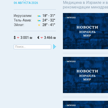
Медицина в Израиле и в
06 АВГУСТА 2026
рекомендации минздрав
Иерусалим:
18° -
31°
Тель-Авив:
24° -
32°
Эйлат:
28° -
41°
$
3.001 ₪
€
3.466 ₪