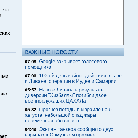
ект:
й
ских
ВАЖНЫЕ НОВОСТИ
Google закрывает голосового
07:08
помощника
1035-й день войны: действия в Газе
ными
07:06
и Ливане, операции в Иудее и Самарии
На юге Ливана в результате
05:57
нию
диверсии "Хизбаллы" погибли двое
военнослужащих ЦАХАЛа
Прогноз погоды в Израиле на 6
05:32
августа: небольшой спад жары,
переменная облачность
Экипаж танкера сообщил о двух
04:49
взрывах в Ормузском проливе
ает