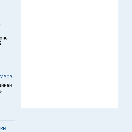
:
доне
б
тавов
айней
в
чки