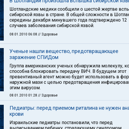
В Шотландии произошла вспышка сибирской яз
Шотландские медики сообщили о шестой жертве вс
сибирской язвы в стране. В общей сложности в Шотла
середины декабря минувшего года подтверждено 12
случаев заболевания сибирской язвой.
08.01.2010 06:08
// Здоровье
Ученые нашли вещество, предотвращающее
заражение СПИДом
Группа американских ученых обнаружила молекулу, к
способна блокировать передачу ВИЧ. В будущем этот
превентивный агент можно будет использовать в фо
наружной мази с целью предотвращения инфицирова
этим вирусом.
08.01.2010 01:28
// Здоровье
Педиатры: перед приемом риталина не нужен ан
крови
Израильские педиатры постановили, что перед
выписыванием ребенку, страдающему синдромом