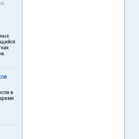
й,
рных
ащийся
тках
в.
ков
осла в
 время