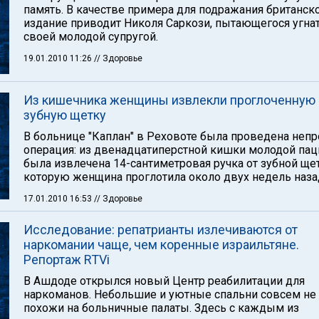
память. В качестве примера для подражания британск
издание приводит Николя Саркози, пытающегося угнат
своей молодой супругой.
19.01.2010 11:26
// Здоровье
Из кишечника женщины извлекли проглоченную
зубную щетку
В больнице "Каплан" в Реховоте была проведена непр
операция: из двенадцатиперстной кишки молодой пац
была извлечена 14-сантиметровая ручка от зубной щет
которую женщина проглотила около двух недель наза
17.01.2010 16:53
// Здоровье
Исследование: репатрианты излечиваются от
наркомании чаще, чем коренные израильтяне.
Репортаж RTVi
В Ашдоде открылся новый Центр реабилитации для
наркоманов. Небольшие и уютные спальни совсем не
похожи на больничные палаты. Здесь с каждым из