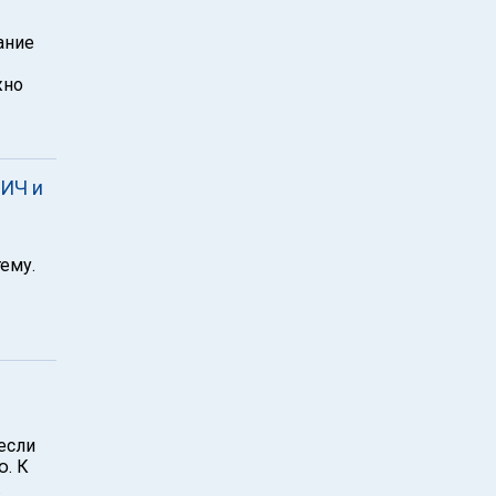
ание
жно
ВИЧ и
ему.
если
ю. К
.