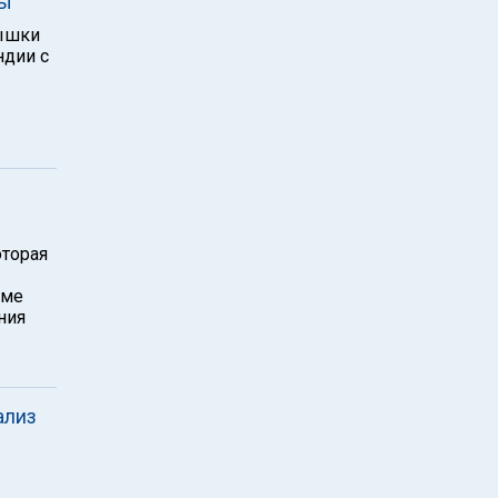
вы
пышки
ндии с
оторая
рме
ния
ализ