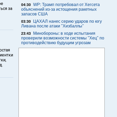
ое
WP: Трамп потребовал от Хегсета
04:30
ься за
объяснений из-за истощения ракетных
запасов США
ЦАХАЛ нанес серию ударов по югу
03:30
Ливана после атаки "Хизбаллы"
Минобороны: в ходе испытания
23:43
проверили возможности системы "Хец" по
противодействию будущим угрозам
остая
иентки
ки,
д.