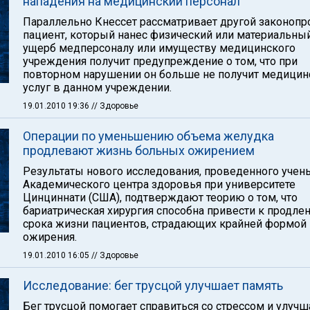
нападения на медицинский персонал
Параллельно Кнессет рассматривает другой законопро
пациент, который нанес физический или материальны
ущерб медперсоналу или имуществу медицинского
учреждения получит предупреждение о том, что при
повторном нарушении он больше не получит медицин
услуг в данном учреждении.
19.01.2010 19:36
// Здоровье
Операции по уменьшению объема желудка
продлевают жизнь больных ожирением
Результаты нового исследования, проведенного уче
Академического центра здоровья при университете
Цинциннати (США), подтверждают теорию о том, что
бариатрическая хирургия способна привести к продле
срока жизни пациентов, страдающих крайней формой
ожирения.
19.01.2010 16:05
// Здоровье
Исследование: бег трусцой улучшает память
Бег трусцой помогает справиться со стрессом и улучш