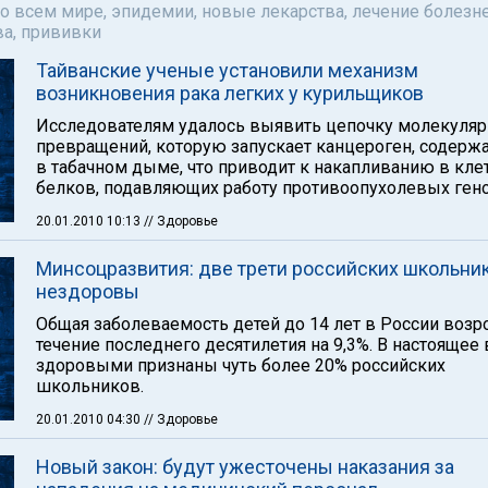
о всем мире, эпидемии, новые лекарства, лечение болезне
а, прививки
Тайванские ученые установили механизм
возникновения рака легких у курильщиков
Исследователям удалось выявить цепочку молекуля
превращений, которую запускает канцероген, содерж
в табачном дыме, что приводит к накапливанию в кле
белков, подавляющих работу противоопухолевых гено
20.01.2010 10:13
// Здоровье
Минсоцразвития: две трети российских школьни
нездоровы
Общая заболеваемость детей до 14 лет в России возр
течение последнего десятилетия на 9,3%. В настоящее
здоровыми признаны чуть более 20% российских
школьников.
20.01.2010 04:30
// Здоровье
Новый закон: будут ужесточены наказания за