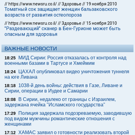
//
https://www.newsru.co.il/
//
Здоровье
//
19 ноября 2010
Томатный сок защищает женщин бальзаковского
возраста от развития остеопороза
//
https://www.newsru.co.il/
//
Здоровье
//
15 ноября 2010
"Раздевающий" сканер в Бен-Гурионе может быть
опасным для здоровья
ВАЖНЫЕ НОВОСТИ
МИД Сирии: Россия отказалась от контроля над
18:25
военными базами в Тартусе и Хмеймим
ЦАХАЛ опубликовал видео уничтожения туннеля
18:24
на юге Ливана
1038-й день войны: действия в Газе, Ливане и
18:18
Сирии, операции в Иудее и Самарии
В Сирии, недалеко от границы с Израилем,
18:08
задержана ячейка "Исламского государства"
Полиция задержала подозреваемую, заводившую
17:29
под видом мужчины романтические отношения с
женщинами
ХАМАС заявил о готовности реализовать второй
17:12